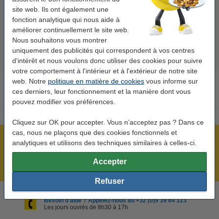
site web. Ils ont également une
g/m²
fonction analytique qui nous aide à
14,95 €
7,25 €
Inclus : 21% de TVA
Inclus : 21% de TVA
améliorer continuellement le site web.
Nous souhaitons vous montrer
uniquement des publicités qui correspondent à vos centres
d'intérêt et nous voulons donc utiliser des cookies pour suivre
votre comportement à l'intérieur et à l'extérieur de notre site
web. Notre
politique en matière de cookies
vous informe sur
ces derniers, leur fonctionnement et la manière dont vous
pouvez modifier vos préférences.
Cliquez sur OK pour accepter. Vous n’acceptez pas ? Dans ce
cas, nous ne plaçons que des cookies fonctionnels et
Plus de 5 millions de clients !
analytiques et utilisons des techniques similaires à celles-ci.
Commandé avant 22h00, livré demain !
Accepter
Meilleur prix garanti !
Refuser
Besoin d’aide ? Appelez-nous au +32 (0)9 39 64 123
Les jours ouvrés de 8h30 à 17h