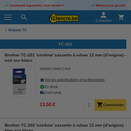
Commandé aujourd'hui, livré demain !*
Meilleur prix garanti !
S'identifier
Rubans TC
TC-201
Brother TC-201 'extrême' cassette à ruban 12 mm (d'origine) -
noir sur blanc
laminé
blanc
noir
Voir les spécifications et la description
En stock
Livré lundi
13,50 €
Commander
Brother TC-203 'extrême' cassette à ruban 12 mm (d'origine) -
bleu sur blanc