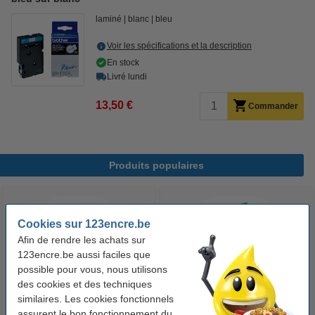
laminé
blanc
bleu
Voir les spécifications et la description
En stock
Livré lundi
13,50 €
Commander
Produits populaires
Cookies sur 123encre.be
Afin de rendre les achats sur
123encre.be aussi faciles que
possible pour vous, nous utilisons
des cookies et des techniques
123accu Xtreme Power MN1500
similaires. Les cookies fonctionnels
123encre papier d'impression 1
assurent le bon fonctionnement du
Penlite piles AA 24 pièces
ramette de 500 feuilles A4 - 80