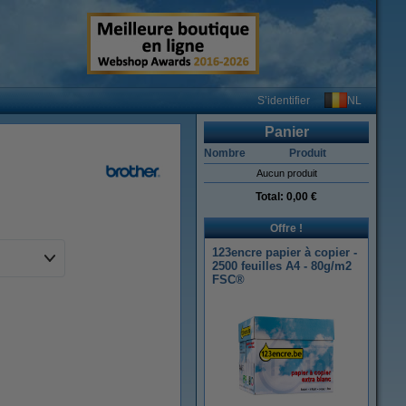
NL
S’identifier
Panier
Nombre
Produit
Aucun produit
Total:
0,00 €
Offre !
123encre papier à copier -
2500 feuilles A4 - 80g/m2
FSC®