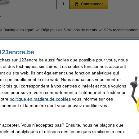
Commander
r
re Boutique en ligne'
Déjà plus de 5 millions de clients
92% recommandent 
arquage d'encre bleu sur fond transparent pour les étiqueuses Brother. Le ruban
123encre.be
mètres. Il a été conçu pour durer et résiste aux conditions extrêmes, à la lumière du
achats sur 123encre.be aussi faciles que possible pour vous, nous
s et des techniques similaires. Les cookies fonctionnels assurent
nt du site web. Ils ont également une fonction analytique qui
er continuellement le site web. Nous souhaitons vous montrer
er
Largeur de ruban:
icités qui correspondent à vos centres d'intérêt et nous voulons
é
Longeur de ruban:
parent
Code:
okies pour suivre votre comportement à l'intérieur et à l'extérieur
Notre
politique en matière de cookies
vous informe sur ces
tionnement et la manière dont vous pouvez modifier vos
ents qui ont également commandé cet article
r accepter. Vous n’acceptez pas? Ensuite, nous ne plaçons que
nels et analytiques et utilisons des techniques similaires à ceux-