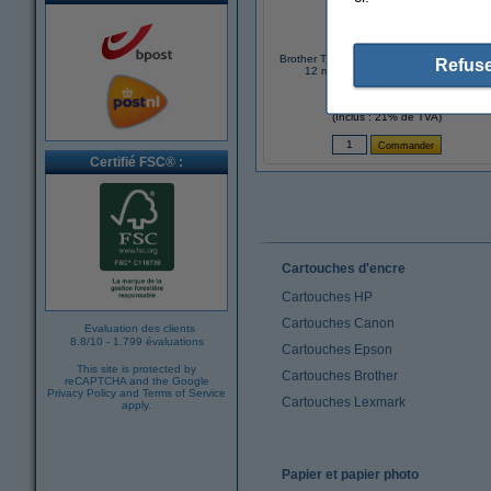
Brother TC-201 'extrême' cassette à ruba
Refuse
12 mm (d'origine) - noir sur blanc
13,50 €
(Inclus : 21% de TVA)
Certifié FSC® :
Cartouches d'encre
Cartouches HP
Cartouches Canon
Evaluation des clients
8.8
/
10
-
1.799 évaluations
Cartouches Epson
This site is protected by
Cartouches Brother
reCAPTCHA and the Google
Privacy Policy
and
Terms of Service
Cartouches Lexmark
apply.
Papier et papier photo