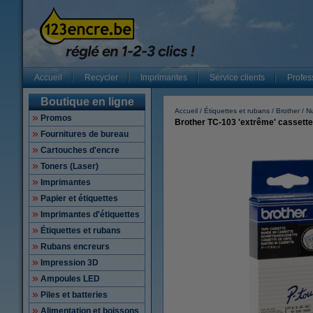
Accueil
Recycler
Imprimantes
Service clients
Profes
Boutique en ligne
Accueil
Étiquettes et rubans
Brother
N
Promos
Brother TC-103 'extrême' cassette 
Fournitures de bureau
Cartouches d'encre
Toners (Laser)
Imprimantes
Papier et étiquettes
Imprimantes d'étiquettes
Étiquettes et rubans
Rubans encreurs
Impression 3D
Ampoules LED
Piles et batteries
Alimentation et boissons