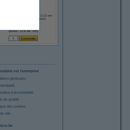
her TC-102 'extrême' cassette à 12 mm
(d'origine) - rouge sur transparent
11,95 €
(Inclus : 21% de TVA)
rmations sur l'entreprise
itions générales
dentialité
ration d’accessibilité
s de qualité
ique des cookies
du site
ncre.be