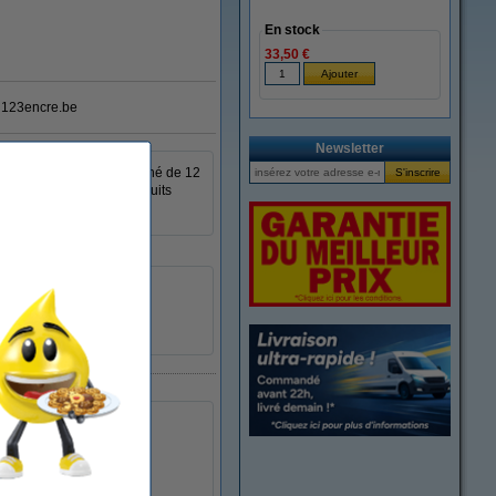
En stock
33,50 €
123encre.be
Newsletter
 TC-103 est un ruban laminé de 12
 soleil, à l'eau, aux produits
12 mm
7.7 mètre
TC-103