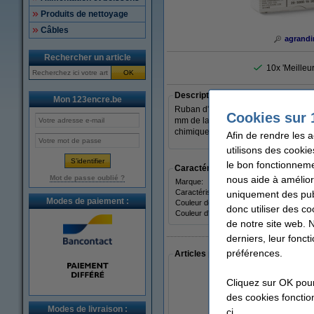
Produits de nettoyage
Câbles
agrandi
Rechercher un article
10x 'Meilleu
OK
Description
Mon 123encre.be
Ruban d'origine Brother TC-103 au m
Cookies sur 
mm de large et d'une longueur de 7,7 
chimiques et à l'abrasion.
Afin de rendre les 
utilisons des cookie
le bon fonctionneme
Caractéristiques
nous aide à amélior
Mot de passe oublié ?
Marque:
Broth
Caractéristique:
uniquement des publ
lamin
Modes de paiement :
Couleur de ruban:
trans
donc utiliser des co
Couleur d'impression:
bleu
de notre site web. 
derniers, leur fonc
préférences.
Articles populaires auprès des cli
Cliquez sur OK pou
des cookies fonction
Modes de livraison :
ci.