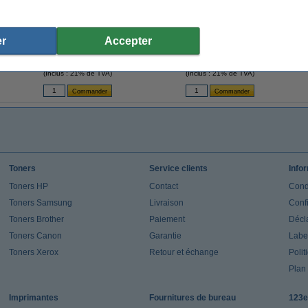
n
Brother TC-601 'extrême' cassette à ruban
Brother TC-101 'extrême' cassette à ruban
Brot
r
Accepter
12 mm (d'origine) - noir sur jaune
12 mm (d'origine) - noir sur transparent
13,50 €
11,95 €
(Inclus : 21% de TVA)
(Inclus : 21% de TVA)
Toners
Service clients
Info
Toners HP
Contact
Cond
Toners Samsung
Livraison
Confi
Toners Brother
Paiement
Décla
Toners Canon
Garantie
Label
Toners Xerox
Retour et échange
Polit
Plan 
Imprimantes
Fournitures de bureau
123e