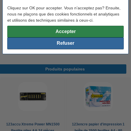
499,50 €
Cliquez sur OK pour accepter. Vous n’acceptez pas? Ensuite,
nous ne plaçons que des cookies fonctionnels et analytiques
Labels environnementaux et de qualité
et utilisons des techniques similaires à ceux-ci.
Ce papier est certifié
FSC
.
Accepter
Ce papier porte le label
écologique européen
EU-Ecolabel
.
Refuser
Ce papier porte le label de qualité
ColorLok-keurmerk
.
Produits populaires
123accu Xtreme Power MN1500
123encre papier d'impression 1
Penlite piles AA 24 pièces
boîte de 2500 feuilles A4 - 80