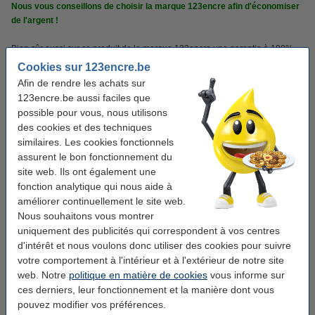
Nous vous conseillons de choisir la marque 123encre afin d'économiser
de l'argent !
Bien sûr aussi sur ce produit de la marque 123encre une garantie à 100%.
Cookies sur 123encre.be
Afin de rendre les achats sur
Caractéristiques
123encre.be aussi faciles que
possible pour vous, nous utilisons
Marque:
123encre
des cookies et des techniques
similaires. Les cookies fonctionnels
Grammage:
80 g/m²
assurent le bon fonctionnement du
Quantité:
5 ramettes (boîte)
site web. Ils ont également une
fonction analytique qui nous aide à
Format:
A3
améliorer continuellement le site web.
Nombre de feuilles:
2.500 feuilles
Nous souhaitons vous montrer
uniquement des publicités qui correspondent à vos centres
Unité d'emballage:
boîte
d'intérêt et nous voulons donc utiliser des cookies pour suivre
votre comportement à l'intérieur et à l'extérieur de notre site
web. Notre
politique en matière de cookies
vous informe sur
Pack avantageux !
ces derniers, leur fonctionnement et la manière dont vous
123encre papier d'impression mini palette 8
pouvez modifier vos préférences.
boîtes de 2500 feuilles A3 - 80 g/m²