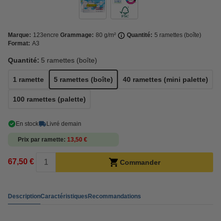
Marque:
123encre
Grammage:
80 g/m²
Quantité:
5 ramettes (boîte)
Format:
A3
Quantité:
5 ramettes (boîte)
1 ramette
5 ramettes (boîte)
40 ramettes (mini palette)
100 ramettes (palette)
En stock
Livré demain
Prix par ramette
13,50 €
67,50 €
Commander
Description
Caractéristiques
Recommandations