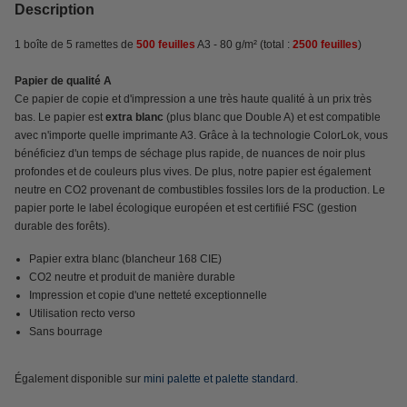
Description
1 boîte de 5 ramettes de
500 feuilles
A3 - 80 g/m² (total :
2500 feuilles
)
Papier de qualité A
Ce papier de copie et d'impression a une très haute qualité à un prix très
bas. Le papier est
extra blanc
(plus blanc que Double A) et est compatible
avec n'importe quelle imprimante A3. Grâce à la technologie ColorLok, vous
bénéficiez d'un temps de séchage plus rapide, de nuances de noir plus
profondes et de couleurs plus vives. De plus, notre papier est également
neutre en CO2 provenant de combustibles fossiles lors de la production. Le
papier porte le label écologique européen et est certifiié FSC (gestion
durable des forêts).
Papier extra blanc (blancheur 168 CIE)
CO2 neutre et produit de manière durable
Impression et copie d'une netteté exceptionnelle
Utilisation recto verso
Sans bourrage
Également disponible sur
mini palette et palette standard
.