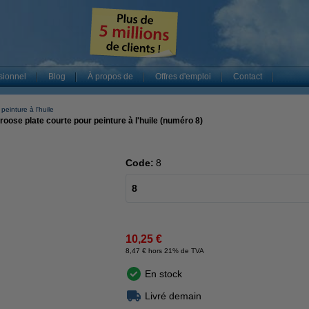
sionnel
Blog
À propos de
Offres d'emploi
Contact
peinture à l'huile
ose plate courte pour peinture à l'huile (numéro 8)
Code:
8
8
10,25 €
8,47 € hors 21% de TVA
En stock
Livré demain