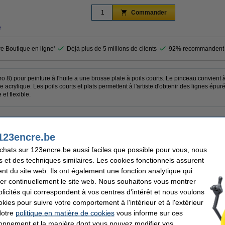
Commander
r
re Boutique en ligne'
Déjà plus de 5 millions de clients
92% recommandent 
) pour peinture à l'huile a une brosse plate à poils courts. Le pinceau convient à l
e acrylique. Les poils courts et plats permettent à l'artiste d'obtenir des lignes épu
 et flexible.
r & Newton
Matière:
123encre.be
u peinture à l'huile
Nombre:
e plate
Code:
achats sur 123encre.be aussi faciles que possible pour vous, nous
s et des techniques similaires. Les cookies fonctionnels assurent
nt du site web. Ils ont également une fonction analytique qui
er continuellement le site web. Nous souhaitons vous montrer
icités qui correspondent à vos centres d'intérêt et nous voulons
ettoyant pour pinceaux (75 ml)
okies pour suivre votre comportement à l'intérieur et à l'extérieur
Notre
politique en matière de cookies
vous informe sur ces
tionnement et la manière dont vous pouvez modifier vos