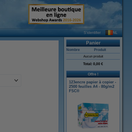
NL
S’identifier
Panier
Nombre
Produit
Aucun produit
Total:
0,00 €
Offre !
123encre papier à copier -
2500 feuilles A4 - 80g/m2
FSC®