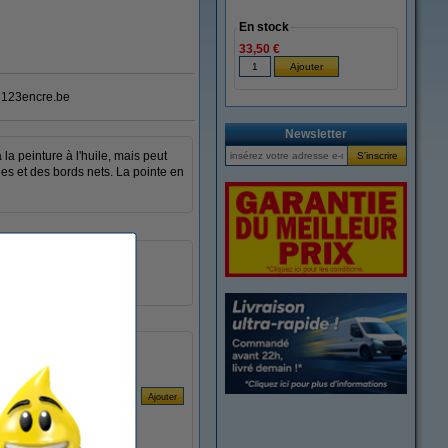
En stock
33,50 €
123encre.be
Newsletter
a peinture à l'huile, mais peut
rées et des bords nets. La pointe en
soie de porc
1 pièce
8