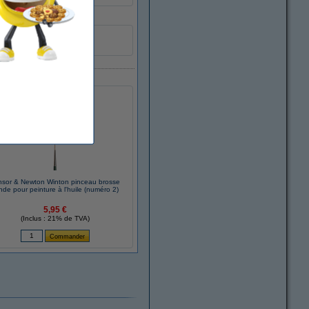
nsor & Newton Winton pinceau brosse
nde pour peinture à l'huile (numéro 2)
5,95 €
(Inclus : 21% de TVA)