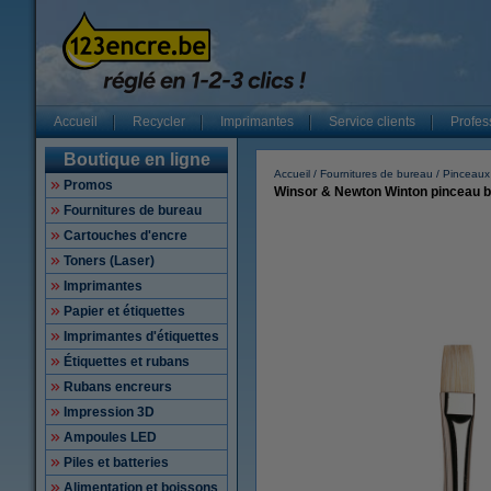
Accueil
Recycler
Imprimantes
Service clients
Profes
Boutique en ligne
Accueil
Fournitures de bureau
Pinceaux 
Promos
Winsor & Newton Winton pinceau bro
Fournitures de bureau
Cartouches d'encre
Toners (Laser)
Imprimantes
Papier et étiquettes
Imprimantes d'étiquettes
Étiquettes et rubans
Rubans encreurs
Impression 3D
Ampoules LED
Piles et batteries
Alimentation et boissons