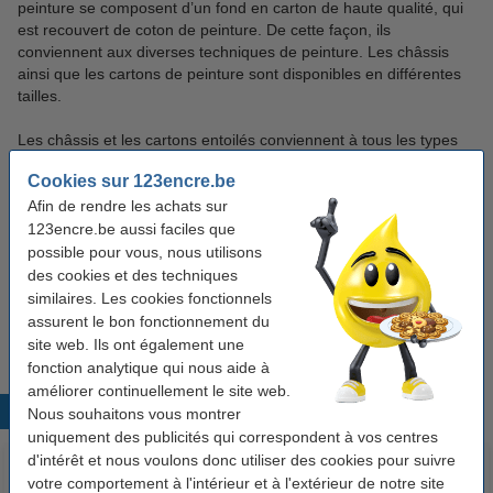
peinture se composent d’un fond en carton de haute qualité, qui
est recouvert de coton de peinture. De cette façon, ils
conviennent aux diverses techniques de peinture. Les châssis
ainsi que les cartons de peinture sont disponibles en différentes
tailles.
Les châssis et les cartons entoilés conviennent à tous les types
de peinture. Commandez un ensemble de
peinture acrylique
ou
Cookies sur 123encre.be
de
peinture à l'huile
et commencez tout de suite !
Afin de rendre les achats sur
Commandez avant 23h59 les jours ouvrables et les toiles seront
livrées le lendemain ! Avez-vous encore des questions sur la
123encre.be aussi faciles que
commande ? Consultez alors notre page
Questions et réponses
.
possible pour vous, nous utilisons
Vous trouverez ici les réponses aux questions fréquemment
des cookies et des techniques
posées. Bien entendu, notre
service clients
se fera toujours un
similaires. Les cookies fonctionnels
plaisir de vous aider.
assurent le bon fonctionnement du
site web. Ils ont également une
fonction analytique qui nous aide à
améliorer continuellement le site web.
Produits populaires
Nous souhaitons vous montrer
uniquement des publicités qui correspondent à vos centres
d'intérêt et nous voulons donc utiliser des cookies pour suivre
votre comportement à l'intérieur et à l'extérieur de notre site