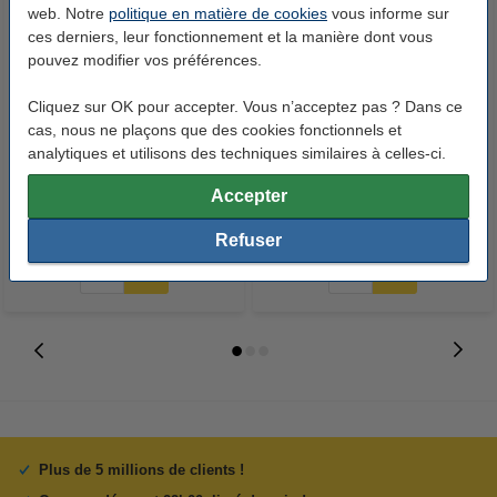
web. Notre
politique en matière de cookies
vous informe sur
ces derniers, leur fonctionnement et la manière dont vous
pouvez modifier vos préférences.
Cliquez sur OK pour accepter. Vous n’acceptez pas ? Dans ce
123accu Xtreme Power MN1500
123encre papier d'impression 1
cas, nous ne plaçons que des cookies fonctionnels et
analytiques et utilisons des techniques similaires à celles-ci.
Penlite piles AA 24 pièces
ramette de 500 feuilles A4 - 80
g/m²
Accepter
14,95 €
7,25 €
Inclus : 21% de TVA
Inclus : 21% de TVA
Refuser
Plus de 5 millions de clients !