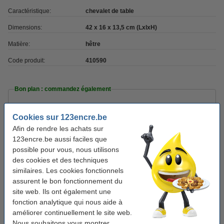
Caractéristique:
chevalet de table
Dimensions:
42 x 16 x 13,5 cm (LxlxH)
Matière:
hêtre
Code produit:
410590
Bon plan : commandez également
Lefranc Bourgeois palette en bois ovale 33 x 22
cm
Cookies sur 123encre.be
10,95 €
Afin de rendre les achats sur
123encre.be aussi faciles que
Faber-Castell gobelet Clic & Go - bleu
possible pour vous, nous utilisons
3,25 €
des cookies et des techniques
similaires. Les cookies fonctionnels
assurent le bon fonctionnement du
Options
site web. Ils ont également une
Peinture
Pinceaux
Auxiliaires de peinture
fonction analytique qui nous aide à
Palettes de
améliorer continuellement le site web.
Toiles à peindre
Couteaux à peindre
peinture
Nous souhaitons vous montrer