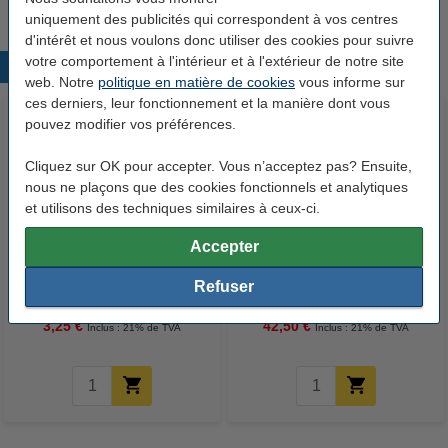
uniquement des publicités qui correspondent à vos centres
d'intérêt et nous voulons donc utiliser des cookies pour suivre
votre comportement à l'intérieur et à l'extérieur de notre site
Produits populaires
web. Notre
politique en matière de cookies
vous informe sur
ces derniers, leur fonctionnement et la manière dont vous
pouvez modifier vos préférences.
Cliquez sur OK pour accepter. Vous n’acceptez pas? Ensuite,
nous ne plaçons que des cookies fonctionnels et analytiques
et utilisons des techniques similaires à ceux-ci.
Accepter
Faber-Castell gobelet Clic & Go
Winsor & Newton Varde
- bleu
chevalet de table
Refuser
3,25 €
42,50 €
Inclus : 21% de TVA
Inclus : 21% de TVA