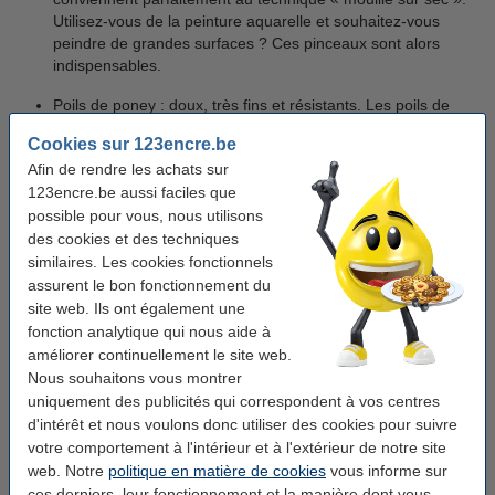
Utilisez-vous de la peinture aquarelle et souhaitez-vous
peindre de grandes surfaces ? Ces pinceaux sont alors
indispensables.
Poils de poney : doux, très fins et résistants. Les poils de
poney n’absorbent pas beaucoup d’eau et gardent
Cookies sur 123encre.be
légèrement moins leur forme. Les pinceaux en poils de
Afin de rendre les achats sur
poney sont idéaux pour un usage dans les écoles.
123encre.be aussi faciles que
Poils synthétiques : généralement fermes et flexibles. Les
possible pour vous, nous utilisons
pinceaux en poils synthétiques absorbent moins de liquides
des cookies et des techniques
que les pinceaux aquarelle. Un avantage, c’est qu’ils sont
similaires. Les cookies fonctionnels
facilement nettoyables !
assurent le bon fonctionnement du
site web. Ils ont également une
fonction analytique qui nous aide à
La longueur et la forme d'un pinceau
améliorer continuellement le site web.
Long, court, plat, rond ou anguleux : il existe de nombreuses
Nous souhaitons vous montrer
formes de pinceaux. Quelles sont les différences et de quel
uniquement des publicités qui correspondent à vos centres
pinceau avez-vous besoin ?
d'intérêt et nous voulons donc utiliser des cookies pour suivre
votre comportement à l'intérieur et à l'extérieur de notre site
Les pinceaux plats ont une extrémité droite ou biseautée, de
web. Notre
politique en matière de cookies
vous informe sur
sorte que la brosse se trouve dans une manche plate. Un
ces derniers, leur fonctionnement et la manière dont vous