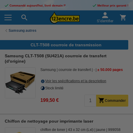
Commandé aujourd'hui, livré demain !*
Meilleur prix garanti !
S'identifier
Samsung autres
CLT-T508 courroie de transmission
Samsung CLT-T508 (SU421A) courroie de transfert
(d'origine)
Samsung
courroie de transfert
-
± 50.000 pages
Voir les spécifications et la description
Stock limité
199,50 €
Commander
Chiffon de nettoyage pour imprimante laser
chiffon de toner
43 x 32 cm (Lxl)
jaune
999058