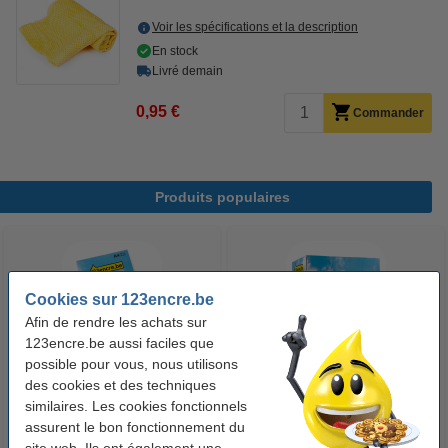
Voir les spécifications et la description
En stock
Livré demain
0,95 €
Commander
Produits populaires
Cookies sur 123encre.be
Afin de rendre les achats sur
123encre.be aussi faciles que
possible pour vous, nous utilisons
des cookies et des techniques
123encre papier d'impression 1
123encre papier d'impression 1
similaires. Les cookies fonctionnels
ramette de 500 feuilles A4 - 80
boîte de 2500 feuilles A4 - 80
assurent le bon fonctionnement du
g/m²
g/m²