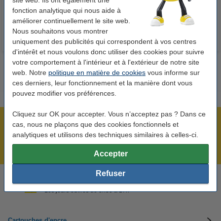
site web. Ils ont également une
7,25 €
33,50 €
Inclus : 21% de TVA
Inclus : 21% de TVA
fonction analytique qui nous aide à
améliorer continuellement le site web.
Nous souhaitons vous montrer
uniquement des publicités qui correspondent à vos centres
d'intérêt et nous voulons donc utiliser des cookies pour suivre
votre comportement à l'intérieur et à l'extérieur de notre site
web. Notre
politique en matière de cookies
vous informe sur
ces derniers, leur fonctionnement et la manière dont vous
pouvez modifier vos préférences.
Cliquez sur OK pour accepter. Vous n’acceptez pas ? Dans ce
Plus de 5 millions de clients !
cas, nous ne plaçons que des cookies fonctionnels et
analytiques et utilisons des techniques similaires à celles-ci.
Commandé avant 22h00, livré demain !
Meilleur prix garanti !
Accepter
Refuser
Besoin d’aide ? Appelez-nous au +32 (0)9 39 64 123
Les jours ouvrés de 8h30 à 17h
Cartouches d'encre