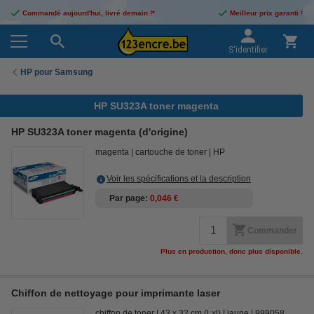
Commandé aujourd'hui, livré demain !*
Meilleur prix garanti !
S'identifier
HP pour Samsung
HP SU323A toner magenta
HP SU323A toner magenta (d'origine)
magenta
cartouche de toner
HP
Voir les spécifications et la description
Par page
0,046 €
Commander
Plus en production, donc plus disponible.
Chiffon de nettoyage pour imprimante laser
chiffon de toner
43 x 32 cm (Lxl)
jaune
999058