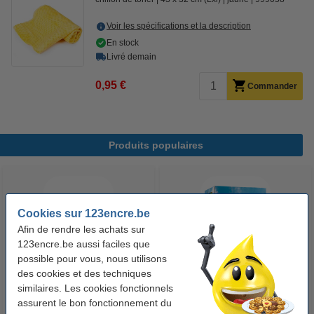
Voir les spécifications et la description
En stock
Livré demain
0,95 €
Commander
Produits populaires
Cookies sur 123encre.be
Afin de rendre les achats sur
123encre.be aussi faciles que
possible pour vous, nous utilisons
des cookies et des techniques
123accu Xtreme Power MN1500
123encre papier d'impression 1
similaires. Les cookies fonctionnels
Penlite piles AA 24 pièces
boîte de 2500 feuilles A4 - 80
assurent le bon fonctionnement du
g/m²