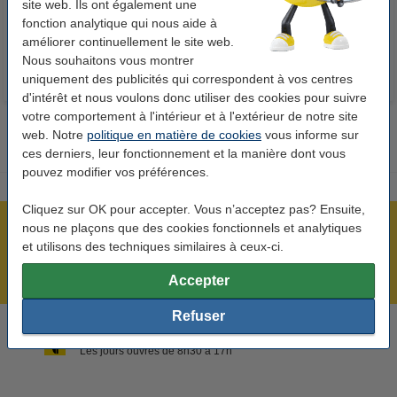
site web. Ils ont également une
14,95 €
33,50 €
Inclus : 21% de TVA
Inclus : 21% de TVA
fonction analytique qui nous aide à
améliorer continuellement le site web.
Nous souhaitons vous montrer
uniquement des publicités qui correspondent à vos centres
d'intérêt et nous voulons donc utiliser des cookies pour suivre
votre comportement à l'intérieur et à l'extérieur de notre site
web. Notre
politique en matière de cookies
vous informe sur
ces derniers, leur fonctionnement et la manière dont vous
pouvez modifier vos préférences.
Cliquez sur OK pour accepter. Vous n’acceptez pas? Ensuite,
nous ne plaçons que des cookies fonctionnels et analytiques
Plus de 5 millions de clients !
et utilisons des techniques similaires à ceux-ci.
Commandé avant 22h00, livré demain !
Meilleur prix garanti !
Accepter
Refuser
Besoin d’aide ? Appelez-nous au +32 (0)9 39 64 123
Les jours ouvrés de 8h30 à 17h