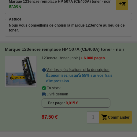
Marque 123encre remplace HP 507A (CE400A) toner - noir
87,50 €
Astuce
Nous vous conseillons de choisir la marque 123encre au lieu de ce
toner.
Marque 123encre remplace HP 507A (CE400A) toner - noir
123encre
toner
noir
± 6.000 pages
Voir les spécifications et la description
Économisez jusqu'à
55%
sur vos frais
d'impression
En stock
Livré demain
Par page
0,015 €
87,50 €
Commander