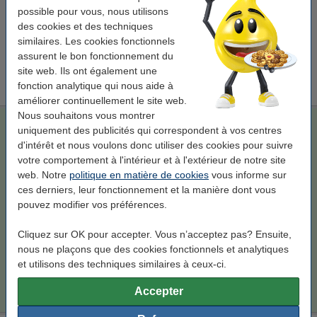
possible pour vous, nous utilisons
Marque 123encre remplace HP 507A (CE402A) toner - jaune
132,50 €
des cookies et des techniques
similaires. Les cookies fonctionnels
Astuce
assurent le bon fonctionnement du
Nous vous conseillons de choisir la marque 123encre au lieu de ce
site web. Ils ont également une
toner.
fonction analytique qui nous aide à
améliorer continuellement le site web.
Nous souhaitons vous montrer
Marque 123encre remplace HP 507A (CE402A) toner - jaune
uniquement des publicités qui correspondent à vos centres
123encre
toner
jaune
± 6.500 pages
d'intérêt et nous voulons donc utiliser des cookies pour suivre
votre comportement à l'intérieur et à l'extérieur de notre site
Voir les spécifications et la description
web. Notre
politique en matière de cookies
vous informe sur
Économisez plus de
50%
sur vos frais
ces derniers, leur fonctionnement et la manière dont vous
d'impression
pouvez modifier vos préférences.
En stock
Livré demain
Cliquez sur OK pour accepter. Vous n’acceptez pas? Ensuite,
Par page
0,020 €
nous ne plaçons que des cookies fonctionnels et analytiques
et utilisons des techniques similaires à ceux-ci.
132,50 €
Commander
Accepter