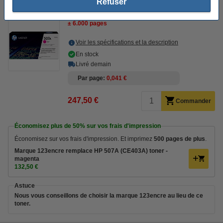
Refuser
HP 507A (CE403A) toner (d'origine) - magenta
± 6.000 pages
Voir les spécifications et la description
En stock
Livré demain
Par page
0,041 €
247,50 €
Commander
Économisez plus de
50%
sur vos frais d'impression
Économisez sur vos frais d'impression. Et imprimez
500 pages de plus
.
Marque 123encre remplace HP 507A (CE403A) toner -
magenta
132,50 €
Astuce
Nous vous conseillons de choisir la marque 123encre au lieu de ce
toner.