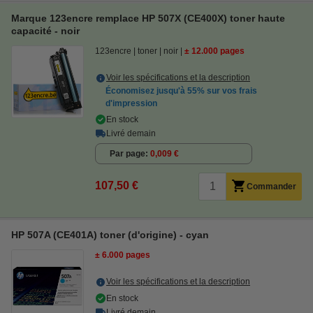
Marque 123encre remplace HP 507X (CE400X) toner haute
capacité - noir
123encre
toner
noir
± 12.000 pages
Voir les spécifications et la description
Économisez jusqu'à
55%
sur vos frais
d'impression
En stock
Livré demain
Par page
0,009 €
107,50 €
Commander
HP 507A (CE401A) toner (d'origine) - cyan
± 6.000 pages
Voir les spécifications et la description
En stock
Livré demain