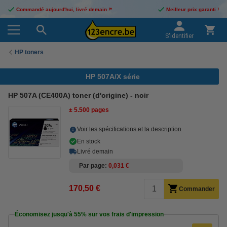
Commandé aujourd'hui, livré demain !*
Meilleur prix garanti !
S'identifier
HP toners
HP 507A/X série
HP 507A (CE400A) toner (d'origine) - noir
± 5.500 pages
Voir les spécifications et la description
En stock
Livré demain
Par page
0,031 €
170,50 €
Commander
Économisez jusqu'à
55%
sur vos frais d'impression