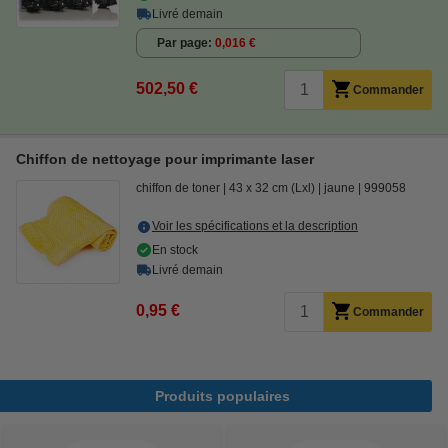
Livré demain
Par page
0,016 €
502,50 €
Commander
Chiffon de nettoyage pour imprimante laser
chiffon de toner
43 x 32 cm (Lxl)
jaune
999058
Voir les spécifications et la description
En stock
Livré demain
0,95 €
Commander
Produits populaires