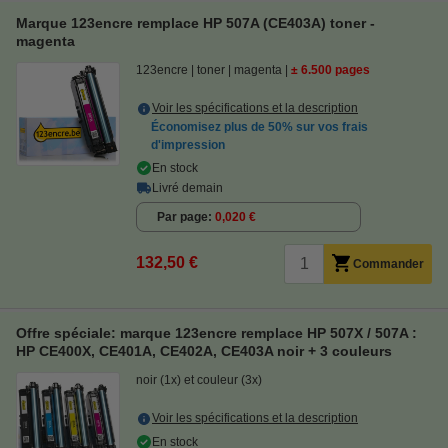
Marque 123encre remplace HP 507A (CE403A) toner -
magenta
123encre
toner
magenta
± 6.500 pages
Voir les spécifications et la description
Économisez plus de
50%
sur vos frais
d'impression
En stock
Livré demain
Par page
0,020 €
132,50 €
Commander
Offre spéciale: marque 123encre remplace HP 507X / 507A :
HP CE400X, CE401A, CE402A, CE403A noir + 3 couleurs
noir (1x) et couleur (3x)
Voir les spécifications et la description
En stock