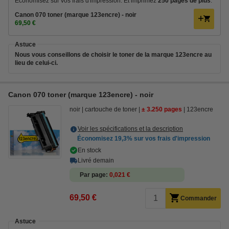
Économisez sur vos frais d'impression. Et imprimez
250 pages de plus
.
Canon 070 toner (marque 123encre) - noir
69,50 €
Astuce
Nous vous conseillons de choisir le toner de la marque 123encre au
lieu de celui-ci.
Canon 070 toner (marque 123encre) - noir
noir
cartouche de toner
± 3.250 pages
123encre
Voir les spécifications et la description
Économisez
19,3%
sur vos frais d'impression
En stock
Livré demain
Par page
0,021 €
69,50 €
Commander
Astuce