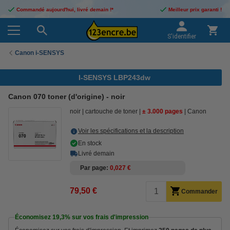
Commandé aujourd'hui, livré demain !*
Meilleur prix garanti !
S'identifier
Canon i-SENSYS
I-SENSYS LBP243dw
Canon 070 toner (d'origine) - noir
noir
cartouche de toner
± 3.000 pages
Canon
Voir les spécifications et la description
En stock
Livré demain
Par page
0,027 €
79,50 €
Commander
Économisez
19,3%
sur vos frais d'impression