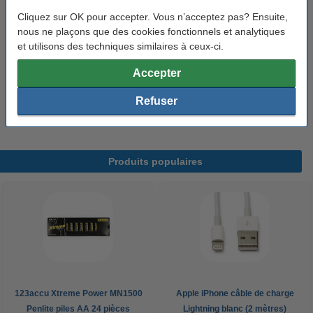
Cliquez sur OK pour accepter. Vous n’acceptez pas? Ensuite,
chiffon de toner
43 x 32 cm (Lxl)
jaune
999058
nous ne plaçons que des cookies fonctionnels et analytiques
Voir les spécifications et la description
et utilisons des techniques similaires à ceux-ci.
En stock
Accepter
Livré demain
Refuser
0,95 €
Commander
Produits populaires
123accu Xtreme Power MN1500
Apple iPhone câble de charge
Penlite piles AA 24 pièces
Lightning blanc (2 mètres)