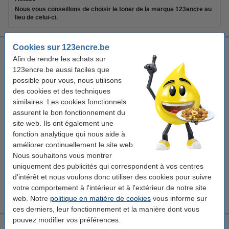
Nous vous conseillons de choisir le toner de la marque 123encre au
lieu de celui-ci.
Cookies sur 123encre.be
Canon 070H toner haute capacité (marque 123encre) - noir
Afin de rendre les achats sur
noir
cartouche de toner
± 11.000 pages
123encre
123encre.be aussi faciles que
possible pour vous, nous utilisons
Voir les spécifications et la description
des cookies et des techniques
Économisez
11,3%
sur vos frais d'impression
similaires. Les cookies fonctionnels
En stock
assurent le bon fonctionnement du
Livré demain
site web. Ils ont également une
Par page
0,011 €
fonction analytique qui nous aide à
améliorer continuellement le site web.
119,50 €
Commander
Nous souhaitons vous montrer
uniquement des publicités qui correspondent à vos centres
Astuce
d'intérêt et nous voulons donc utiliser des cookies pour suivre
Nous vous conseillons de choisir ce toner (de la marque 123encre)
votre comportement à l'intérieur et à l'extérieur de notre site
au lieu de la version Canon.
web. Notre
politique en matière de cookies
vous informe sur
ces derniers, leur fonctionnement et la manière dont vous
pouvez modifier vos préférences.
Chiffon de nettoyage pour imprimante laser