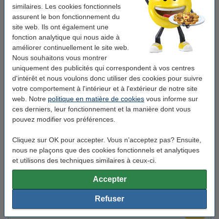
similaires. Les cookies fonctionnels
Couleur plateau:
chêne Logan
assurent le bon fonctionnement du
Épaisseur plateau:
25 mm
site web. Ils ont également une
fonction analytique qui nous aide à
Dimensions:
180 x 80 cm (Lxl)
améliorer continuellement le site web.
Matériau piètement:
métal
Nous souhaitons vous montrer
uniquement des publicités qui correspondent à vos centres
Couleur piètement:
noir
d'intérêt et nous voulons donc utiliser des cookies pour suivre
votre comportement à l'intérieur et à l'extérieur de notre site
Hauteur réglable:
64.5-130.5 cm
web. Notre
politique en matière de cookies
vous informe sur
Mode d'emploi:
manuel
ces derniers, leur fonctionnement et la manière dont vous
pouvez modifier vos préférences.
Code produit:
415018
Cliquez sur OK pour accepter. Vous n’acceptez pas? Ensuite,
Bon plan : commandez également
nous ne plaçons que des cookies fonctionnels et analytiques
et utilisons des techniques similaires à ceux-ci.
123encre Business Ecoline chaise de bureau
mesh - noir
Accepter
179,50 €
Refuser
123encre sous-main 65 x 50 cm - transparent
9,95 €