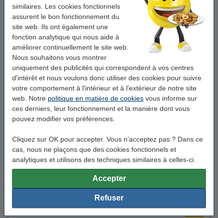
similaires. Les cookies fonctionnels
Couleur plateau:
chêne Logan
assurent le bon fonctionnement du
Épaisseur plateau:
25 mm
site web. Ils ont également une
fonction analytique qui nous aide à
Dimensions:
180 x 90 cm (Lxl)
améliorer continuellement le site web.
Matériau piètement:
métal
Nous souhaitons vous montrer
uniquement des publicités qui correspondent à vos centres
Couleur piètement:
blanc
d'intérêt et nous voulons donc utiliser des cookies pour suivre
votre comportement à l'intérieur et à l'extérieur de notre site
Hauteur réglable:
64.5-130.5 cm
web. Notre
politique en matière de cookies
vous informe sur
Mode d'emploi:
manuel
ces derniers, leur fonctionnement et la manière dont vous
pouvez modifier vos préférences.
Code produit:
415069
Cliquez sur OK pour accepter. Vous n’acceptez pas ? Dans ce
Bon plan : commandez également
cas, nous ne plaçons que des cookies fonctionnels et
analytiques et utilisons des techniques similaires à celles-ci.
123encre Business Ecoline chaise de bureau
mesh - noir
Accepter
179,50 €
Refuser
123encre sous-main 65 x 50 cm - transparent
9,95 €