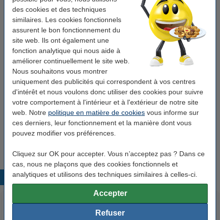
nitrile XL (1 paire, 65 grammes)
des cookies et des techniques
20,25 €
similaires. Les cookies fonctionnels
assurent le bon fonctionnement du
Bon plan : commandez également
site web. Ils ont également une
fonction analytique qui nous aide à
123schoon éponge à récurer (10 pièces)
améliorer continuellement le site web.
1,25 €
Nous souhaitons vous montrer
uniquement des publicités qui correspondent à vos centres
123schoon liquide vaisselle Pink Sensation
d'intérêt et nous voulons donc utiliser des cookies pour suivre
(500 ml)
1,95 €
votre comportement à l'intérieur et à l'extérieur de notre site
web. Notre
politique en matière de cookies
vous informe sur
ces derniers, leur fonctionnement et la manière dont vous
123schoon brosse à vaisselle en bois
1,95 €
pouvez modifier vos préférences.
Cliquez sur OK pour accepter. Vous n’acceptez pas ? Dans ce
cas, nous ne plaçons que des cookies fonctionnels et
analytiques et utilisons des techniques similaires à celles-ci.
Produits populaires
Accepter
Refuser