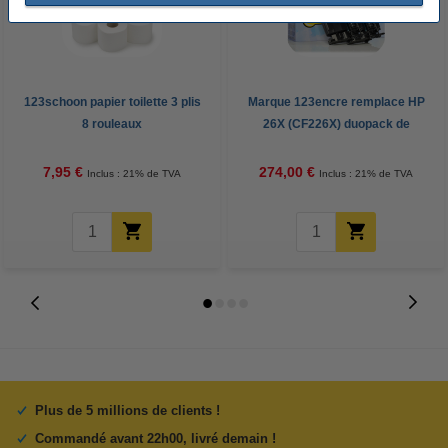
123schoon papier toilette 3 plis
Marque 123encre remplace HP
8 rouleaux
26X (CF226X) duopack de
toners haute capacité - noir
7,95 €
274,00 €
Inclus : 21% de TVA
Inclus : 21% de TVA
Plus de 5 millions de clients !
Commandé avant 22h00, livré demain !