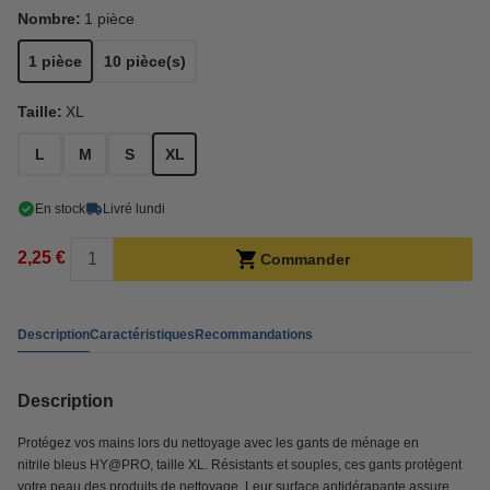
Nombre:
1 pièce
1 pièce
10 pièce(s)
Taille:
XL
L
M
S
XL
En stock
Livré lundi
2,25 €
Commander
Description
Caractéristiques
Recommandations
Description
Protégez vos mains lors du nettoyage avec les gants de ménage en
nitrile bleus HY@PRO, taille XL. Résistants et souples, ces gants protègent
votre peau des produits de nettoyage. Leur surface antidérapante assure