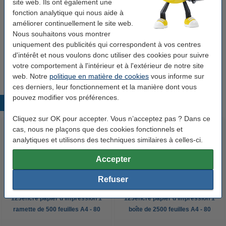
site web. Ils ont également une
fonction analytique qui nous aide à
améliorer continuellement le site web.
Pack avantageux !
Nous souhaitons vous montrer
uniquement des publicités qui correspondent à vos centres
Clairefontaine DCP 1 ramette de 1000 feuilles
A4 - 160 g/m²
d'intérêt et nous voulons donc utiliser des cookies pour suivre
33,95 €
votre comportement à l'intérieur et à l'extérieur de notre site
web. Notre
politique en matière de cookies
vous informe sur
ces derniers, leur fonctionnement et la manière dont vous
pouvez modifier vos préférences.
Produits populaires
Cliquez sur OK pour accepter. Vous n’acceptez pas ? Dans ce
cas, nous ne plaçons que des cookies fonctionnels et
analytiques et utilisons des techniques similaires à celles-ci.
Accepter
Refuser
123encre papier d'impression 1
123encre papier d'impression 1
ramette de 500 feuilles A4 - 80
boîte de 2500 feuilles A4 - 80
g/m²
g/m²