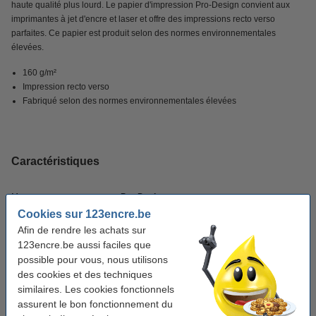
haute qualité plus lourd. Le papier d'impression Pro-Design convient aux
imprimantes à jet d'encre et laser et offre des impressions recto verso
parfaites. Ce papier est produit selon des normes environnementales
élevées.
160 g/m²
Impression recto verso
Fabriqué selon des normes environnementales élevées
Caractéristiques
Marque:
Pro-Design
Cookies sur 123encre.be
Grammage:
160 g/m²
Afin de rendre les achats sur
Quantité:
1 ramette
123encre.be aussi faciles que
possible pour vous, nous utilisons
Format:
A4
des cookies et des techniques
similaires. Les cookies fonctionnels
Nombre de feuilles:
250 feuilles
assurent le bon fonctionnement du
Unité d'emballage:
ramette