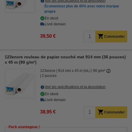
Voir les spécifications et la description
Économisez plus de
40%
avec notre marque
propre
En stock
Livré demain
39,50 €
Commander
123encre rouleau de papier couché mat 914 mm (36 pouces)
x 45 m (90 g/m²)
123encre
914 mm x 45 m (lxL)
90 g/m²
2 pouces
Voir les spécifications et la description
En stock
Livré demain
38,95 €
Commander
Pack avantageux !