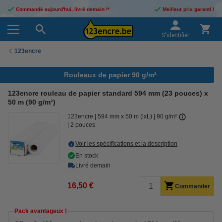
Commandé aujourd'hui, livré demain !*
Meilleur prix garanti !
S'identifier
123encre
Rouleaux de papier 90 g/m²
123encre rouleau de papier standard 594 mm (23 pouces) x
50 m (90 g/m²)
123encre
594 mm x 50 m (lxL)
90 g/m²
2 pouces
Voir les spécifications et la description
En stock
Livré demain
16,50 €
Commander
Pack avantageux !