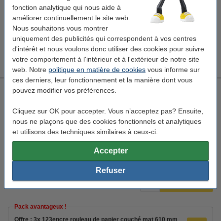
fonction analytique qui nous aide à
Voir les spécifications et la description
améliorer continuellement le site web.
En stock
Nous souhaitons vous montrer
Livré demain
uniquement des publicités qui correspondent à vos centres
d'intérêt et nous voulons donc utiliser des cookies pour suivre
88,50 €
Commander
votre comportement à l'intérieur et à l'extérieur de notre site
web. Notre
politique en matière de cookies
vous informe sur
ces derniers, leur fonctionnement et la manière dont vous
123encre rouleau de papier couché mat 610 mm (24 pouces)
pouvez modifier vos préférences.
x 45 m (90 g/m²)
Cliquez sur OK pour accepter. Vous n’acceptez pas? Ensuite,
123encre
610 mm x 45 m (lxL)
90 g/m²
nous ne plaçons que des cookies fonctionnels et analytiques
2 pouces
et utilisons des techniques similaires à ceux-ci.
Voir les spécifications et la description
Accepter
En stock
Livré demain
Refuser
26,95 €
Commander
Pack avantageux !
Offre : 3x 123encre rouleau de papier couché mat 610 mm