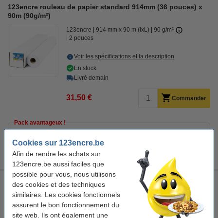
123encre rouleau de papier standard 914mm (36 pouces) x
90m (90g/m²)
123encre
914 mm x 90 m (lxL)
90 g/m²
2 pouces
Voir les spécifications et la description
En stock
Livré demain
31,50 €
Commander
Pack avantageux !
Offre : 3x 123encre rouleau de papier standard 914mm (36
Cookies sur 123encre.be
pouces) x 90m (90g/m²)
88,50 €
Afin de rendre les achats sur
123encre.be aussi faciles que
possible pour vous, nous utilisons
Offre : 3x 123encre rouleau de papier standard 914mm (36
des cookies et des techniques
pouces) x 90m (90g/m²)
similaires. Les cookies fonctionnels
123encre
914 mm x 90 m (lxL)
90 g/m²
assurent le bon fonctionnement du
2 pouces
site web. Ils ont également une