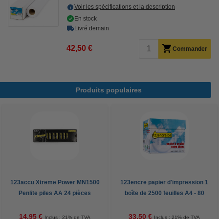
Voir les spécifications et la description
En stock
Livré demain
42,50 €
Commander
Produits populaires
123accu Xtreme Power MN1500
123encre papier d'impression 1
Penlite piles AA 24 pièces
boîte de 2500 feuilles A4 - 80
g/m²
14,95 €
33,50 €
Inclus : 21% de TVA
Inclus : 21% de TVA