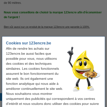
de 90 mètres.
Nous vous conseillons de choisir la marque 123encre afin d'économiser
de l'argent !
Bien sûr aussi sur ce produit de la marque 123encre une garantie à 100%.
Caractéristiques
Cookies sur 123encre.be
Afin de rendre les achats sur
Marque:
123encre
123encre.be aussi faciles que
possible pour vous, nous utilisons
Dimensions:
914 mm x 90 m (lxL)
des cookies et des techniques
Grammage:
90 g/m²
similaires. Les cookies fonctionnels
assurent le bon fonctionnement du
Mandrin:
2 pouces
site web. Ils ont également une
fonction analytique qui nous aide à
améliorer continuellement le site web.
Nous souhaitons vous montrer
Produits populaires
uniquement des publicités qui correspondent à vos centres
d'intérêt et nous voulons donc utiliser des cookies pour suivre