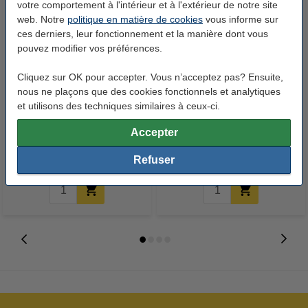
votre comportement à l'intérieur et à l'extérieur de notre site
web. Notre
politique en matière de cookies
vous informe sur
ces derniers, leur fonctionnement et la manière dont vous
pouvez modifier vos préférences.
Cliquez sur OK pour accepter. Vous n’acceptez pas? Ensuite,
nous ne plaçons que des cookies fonctionnels et analytiques
123accu Xtreme Power MN2400
123encre papier d'impression 1
et utilisons des techniques similaires à ceux-ci.
Micro piles AAA 24 pièces
boîte de 2500 feuilles A4 - 80
Accepter
g/m²
14,95 €
33,50 €
Inclus : 21% de TVA
Inclus : 21% de TVA
Refuser