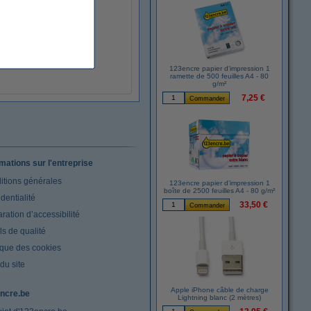
123encre papier d'impression 1
ramette de 500 feuilles A4 - 80
g/m²
7,25 €
rmations sur l'entreprise
itions générales
123encre papier d'impression 1
boîte de 2500 feuilles A4 - 80 g/m²
dentialité
33,50 €
ration d’accessibilité
s de qualité
ique des cookies
du site
Apple iPhone câble de charge
ncre.be
Lightning blanc (2 mètres)