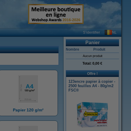
NL
S’identifier
Panier
Nombre
Produit
Aucun produit
Total:
0,00 €
Offre !
123encre papier à copier -
2500 feuilles A4 - 80g/m2
FSC®
Papier 120 g/m²