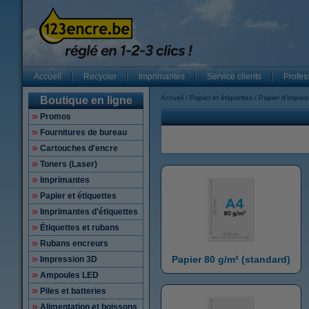
Accueil
Recycler
Imprimantes
Service clients
Profes
Accueil
Papier et étiquettes
Papier d'impres
Boutique en ligne
Promos
Fournitures de bureau
Cartouches d'encre
Toners (Laser)
Imprimantes
Papier et étiquettes
Imprimantes d'étiquettes
Étiquettes et rubans
Rubans encreurs
Papier 80 g/m² (standard)
Impression 3D
Ampoules LED
Piles et batteries
Alimentation et boissons