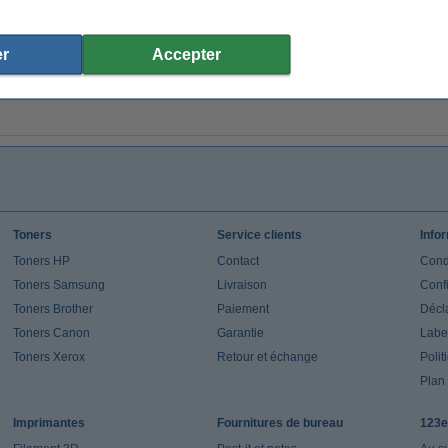
r
Accepter
Toners
Service clients
Info
Toners HP
Contact
Cond
Toners Samsung
Livraison
Confi
Toners Brother
Paiement
Décla
Toners Canon
Garantie
Label
Toners Xerox
Retour et échange
Polit
Plan 
Imprimantes
Fournitures de bureau
123e