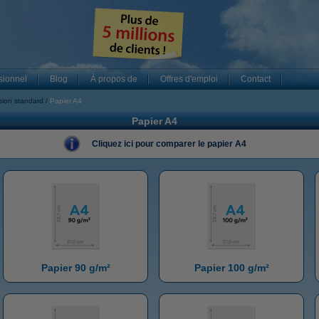
sionnel
Blog
À propos de
Offres d'emploi
Contact
sion standard
Papier A4
Papier A4
Cliquez ici pour comparer le papier A4
Papier 90 g/m²
Papier 100 g/m²