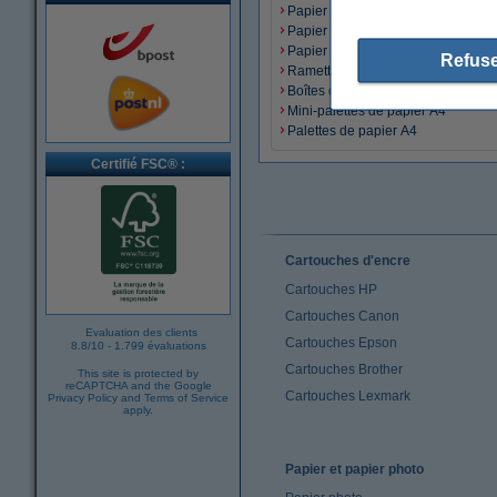
Papier 200 g/m²
Papier 250 g/m²
Papier 300 g/m²
Refuse
Ramettes de papier A4
Boîtes de papier A4
Mini-palettes de papier A4
Palettes de papier A4
Certifié FSC® :
Cartouches d'encre
Cartouches HP
Cartouches Canon
Evaluation des clients
Cartouches Epson
8.8
/
10
-
1.799 évaluations
Cartouches Brother
This site is protected by
reCAPTCHA and the Google
Cartouches Lexmark
Privacy Policy
and
Terms of Service
apply.
Papier et papier photo