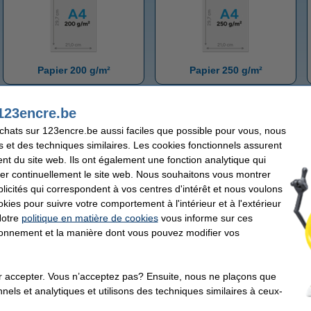
Papier 200 g/m²
Papier 250 g/m²
123encre.be
achats sur 123encre.be aussi faciles que possible pour vous, nous
s et des techniques similaires. Les cookies fonctionnels assurent
nt du site web. Ils ont également une fonction analytique qui
er continuellement le site web. Nous souhaitons vous montrer
icités qui correspondent à vos centres d'intérêt et nous voulons
Boîtes de papier A4
Mini-palettes de papier A4
okies pour suivre votre comportement à l'intérieur et à l'extérieur
Notre
politique en matière de cookies
vous informe sur ces
Papier A4
tionnement et la manière dont vous pouvez modifier vos
r accepter. Vous n’acceptez pas? Ensuite, nous ne plaçons que
nels et analytiques et utilisons des techniques similaires à ceux-