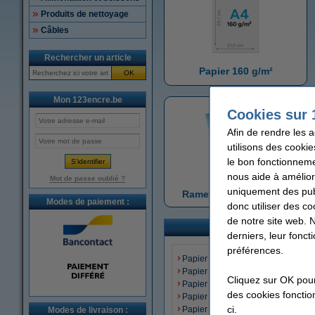
Produits de nettoyage
Câbles
Rechercher un article
Papier 160 g/m²
OK
Mon 123encre.be
Cookies sur 
Afin de rendre les 
utilisons des cookie
le bon fonctionneme
nous aide à amélior
Mot de passe oublié ?
uniquement des publ
Ramettes de papier A4
Modes de paiement :
donc utiliser des co
de notre site web. 
derniers, leur fonc
préférences.
Papier 80 g/m² (standard)
Papier 90 g/m²
Cliquez sur OK pou
Papier 100 g/m²
des cookies fonction
Papier 120 g/m²
ci.
Papier 160 g/m²
Modes de livraison :