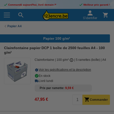
Commandé aujourd'hui, livré demain !*
Meilleur prix garanti !
S'identifier
Papier A4
Papier 100 g/m²
Clairefontaine papier DCP 1 boîte de 2500 feuilles A4 - 100
g/m²
Clairefontaine
100 g/m²
5 ramettes (boîte)
A4
Voir les spécifications et la description
En stock
Livré lundi
Prix par ramette
9,59 €
47,95 €
Commander