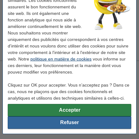
similaires. Les cookies fonctionnels
Prix par ramette
11,50 €
assurent le bon fonctionnement du
site web. Ils ont également une
11,50 €
Commander
fonction analytique qui nous aide à
améliorer continuellement le site web.
Pack avantageux !
Nous souhaitons vous montrer
Clairefontaine papier DCP 1 boîte de 2500 feuilles A4 - 100
uniquement des publicités qui correspondent à vos centres
g/m²
d'intérêt et nous voulons donc utiliser des cookies pour suivre
47,95 €
votre comportement à l'intérieur et à l'extérieur de notre site
web. Notre
politique en matière de cookies
vous informe sur
ces derniers, leur fonctionnement et la manière dont vous
Pro-Design papier 1 boîte de 2500 feuilles A4 - 100 g/m²
pouvez modifier vos préférences.
Pro-Design
100 g/m²
5 ramettes (boîte)
A4
Cliquez sur OK pour accepter. Vous n’acceptez pas ? Dans ce
Voir les spécifications et la description
cas, nous ne plaçons que des cookies fonctionnels et
En stock
analytiques et utilisons des techniques similaires à celles-ci.
Livré lundi
Accepter
Prix par ramette
10,30 €
Refuser
51,50 €
Commander