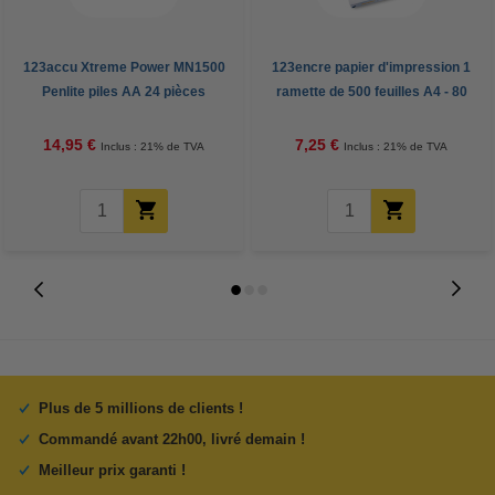
123accu Xtreme Power MN1500
123encre papier d'impression 1
Penlite piles AA 24 pièces
ramette de 500 feuilles A4 - 80
g/m²
14,95 €
7,25 €
Inclus : 21% de TVA
Inclus : 21% de TVA
Plus de 5 millions de clients !
Commandé avant 22h00, livré demain !
Meilleur prix garanti !