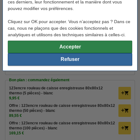
ces derniers, leur fonctionnement et la manière dont vous
Voir les spécifications et la description
pouvez modifier vos préférences.
En stock
Livré demain
Cliquez sur OK pour accepter. Vous n’acceptez pas ? Dans ce
cas, nous ne plaçons que des cookies fonctionnels et
3
87,50 €
Commander
analytiques et utilisons des techniques similaires à celles-ci.
Accepter
Pack avantageux
123encre imprimante de reçus RP-T100 avec 5x rouleau de
Refuser
caisse 80x80x12 - noir
93,50 €
Bon plan : commandez également
123encre rouleau de caisse enregistreuse 80x80x12
thermo (5 pièces) - blanc
9,95 €
Offre : 123encre rouleau de caisse enregistreuse 80x80x12
thermo (50 pièces) - blanc
89,55 €
Offre : 123encre rouleau de caisse enregistreuse 80x80x12
thermo (100 pièces) - blanc
169,15 €