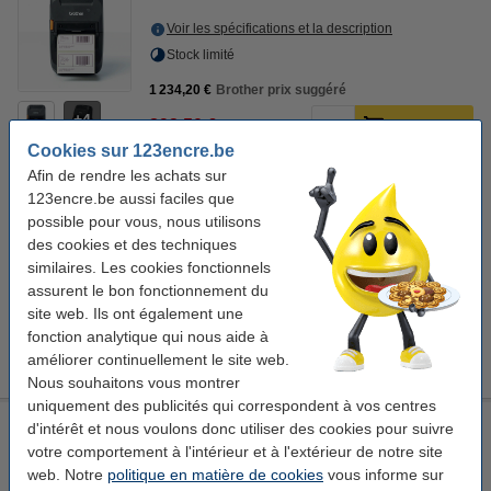
Voir les spécifications et la description
Stock limité
1 234,20 €
Brother prix suggéré
4
892,50 €
Commander
Cookies sur 123encre.be
Afin de rendre les achats sur
123encre.be aussi faciles que
Bon plan : commandez également
possible pour vous, nous utilisons
123encre rouleau de caisse enregistreuse 80x80x12
des cookies et des techniques
thermo (5 pièces) - blanc
9,95 €
similaires. Les cookies fonctionnels
123encre rouleau de caisse enregistreuse 57x47x12
assurent le bon fonctionnement du
thermo (5 pièces) - blanc
site web. Ils ont également une
3,75 €
fonction analytique qui nous aide à
Découvrez également nos rouleaux de caisse
améliorer continuellement le site web.
Nous souhaitons vous montrer
uniquement des publicités qui correspondent à vos centres
123encre imprimante de reçus RP-T100 - noir
d'intérêt et nous voulons donc utiliser des cookies pour suivre
votre comportement à l'intérieur et à l'extérieur de notre site
123encre
thermique
125 mm
180 mm
web. Notre
politique en matière de cookies
vous informe sur