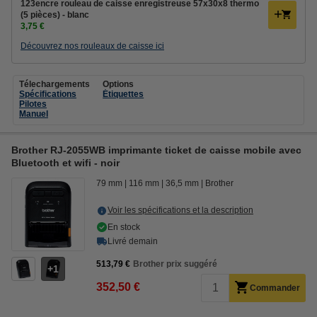
123encre rouleau de caisse enregistreuse 57x30x8 thermo
(5 pièces) - blanc
3,75 €
Découvrez nos rouleaux de caisse ici
Télechargements
Options
Spécifications
Étiquettes
Pilotes
Manuel
Brother RJ-2055WB imprimante ticket de caisse mobile avec
Bluetooth et wifi - noir
79 mm
116 mm
36,5 mm
Brother
Voir les spécifications et la description
En stock
Livré demain
513,79 €
Brother prix suggéré
1
352,50 €
Commander