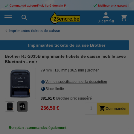
Commandé aujourd'hui, livré demain !*
Meilleur prix garanti !
S'identifier
Imprimantes tickets de caisse
Imprimantes tickets de caisse Brother
Brother RJ-2035B imprimante tickets de caisse mobile avec
Bluetooth - noir
79 mm
116 mm
36,5 mm
Brother
Voir les spécifications et la description
Stock limité
381,61 €
Brother prix suggéré
1
256,50 €
Commander
Bon plan : commandez également