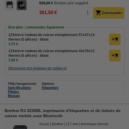
556,60 €
Brother prix suggéré
3
361,50 €
Commander
Bon plan : commandez également
123encre rouleau de caisse enregistreuse 57x47x12
thermo (5 pièces) - blanc
3,75 €
123encre rouleau de caisse enregistreuse 44x70x12
thermo (5 pièces) - blanc
7,95 €
Découvrez nos rouleaux de caisse ici
Téléchargements
Options
Spécifications
Étiquettes
Pilotes
Manuel
Brother RJ-3230BL imprimante d'étiquettes et de tickets de
caisse mobile avec Bluetooth
Aucun
Brother
117 mm
thermique directe