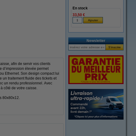
En stock
33,50 €
agrandir
Newsletter
sse, afin de servir vos clients
sse d’impression élevée permet
B ou Ethernet. Son design compact lui
n traitement fluide des tickets et
avec un rendu professionnel. Avec
à côté de votre caisse.
cs 80x80x12.