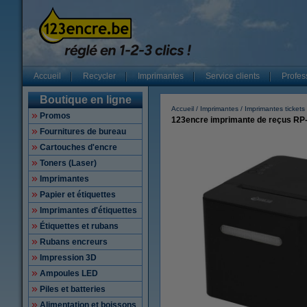
Accueil
Recycler
Imprimantes
Service clients
Profes
Boutique en ligne
Accueil
Imprimantes
Imprimantes tickets
Promos
123encre imprimante de reçus RP-
Fournitures de bureau
Cartouches d'encre
Toners (Laser)
Imprimantes
Papier et étiquettes
Imprimantes d'étiquettes
Étiquettes et rubans
Rubans encreurs
Impression 3D
Ampoules LED
Piles et batteries
Alimentation et boissons