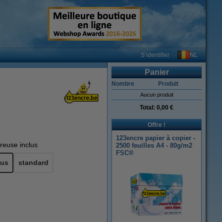
NL
S’identifier
Panier
Nombre
Produit
Aucun produit
Total:
0,00 €
Offre !
123encre papier à copier -
reuse inclus
2500 feuilles A4 - 80g/m2
FSC®
lus
standard