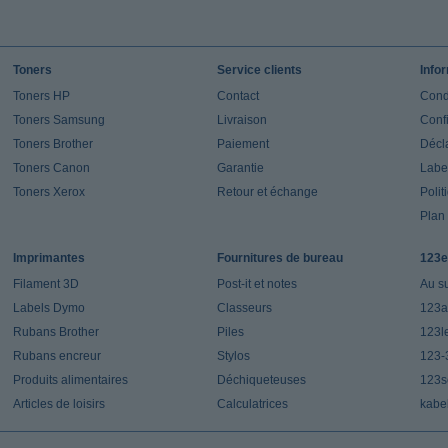
Toners
Service clients
Info
Toners HP
Contact
Cond
Toners Samsung
Livraison
Confi
Toners Brother
Paiement
Décla
Toners Canon
Garantie
Label
Toners Xerox
Retour et échange
Polit
Plan 
Imprimantes
Fournitures de bureau
123e
Filament 3D
Post-it et notes
Au s
Labels Dymo
Classeurs
123a
Rubans Brother
Piles
123l
Rubans encreur
Stylos
123-
Produits alimentaires
Déchiqueteuses
123s
Articles de loisirs
Calculatrices
kabe