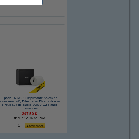
Epson TM-M30III imprimante tickets de
aisse avec wifi, Ethernet et Bluetooth avec
5 rouleaux de caisse 80x80x12 blancs
thermiques
297,50 €
(Inclus : 21% de TVA)