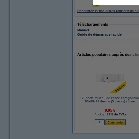
Découvrez ici nos autres rouleaux de ca
Téléchargements
Manuel
Guide de démarrage rapide
Articles populaires auprès des cli
123encre rouleau de caisse enregistreus
80x80x12 thermo (5 pièces) - blanc
9,95 €
(Inclus : 21% de TVA)