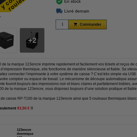
En stock
Livré demain
r
agrandir
Commander
2
de la marque 123encre imprime rapidement et facilement vos tickets et reçus de cai
 d’impression thermique, elle fonctionne de manière silencieuse et fiable. Sa vite
uhaitez connecter l’imprimante à votre système de caisse ? C’est très simple via US
votre comptoir ou espace de travail. Le mécanisme de découpe automatique assure u
nte fournit toujours des impressions noir et blanc claires et parfaitement lisibles, 
00 de la marque 123encre, vous disposez toujours d’une solution pratique et fiable 
ts de caisse RP-T100 de la marque 123encre ainsi que 5 rouleaux thermiques blan
seulement
93,50 €
!!
123encre
thermique