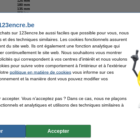
125 mm
180 mm
135 mm
250 ips
usb, ethernet
203 dpi
123encre.be
oui
votre ancien appareil
achats sur 123encre.be aussi faciles que possible pour vous, nous
56 - jusqu'à 80 mm
s et des techniques similaires. Les cookies fonctionnels assurent
nt du site web. Ils ont également une fonction analytique qui
er continuellement le site web. Nous souhaitons vous montrer
icités qui correspondent à vos centres d'intérêt et nous voulons
de caisse enregistreuse 80x80x12 thermo (5 pièces) - blanc
okies pour suivre votre comportement à l'intérieur et à l'extérieur
Notre
politique en matière de cookies
vous informe sur ces
tionnement et la manière dont vous pouvez modifier vos
ouleau de caisse enregistreuse 80x80x12 thermo (50 pièces) - blanc
r accepter. Vous n’acceptez pas ? Dans ce cas, nous ne plaçons
tionnels et analytiques et utilisons des techniques similaires à
ouleau de caisse enregistreuse 80x80x12 thermo (100 pièces) - blanc
r
Accepter