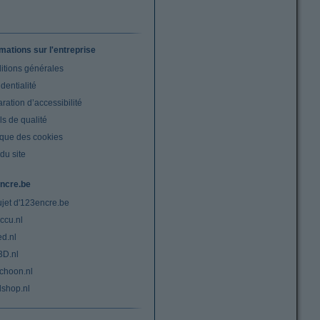
rmations sur l'entreprise
itions générales
dentialité
ration d’accessibilité
s de qualité
ique des cookies
du site
ncre.be
ujet d'123encre.be
ccu.nl
ed.nl
3D.nl
choon.nl
lshop.nl