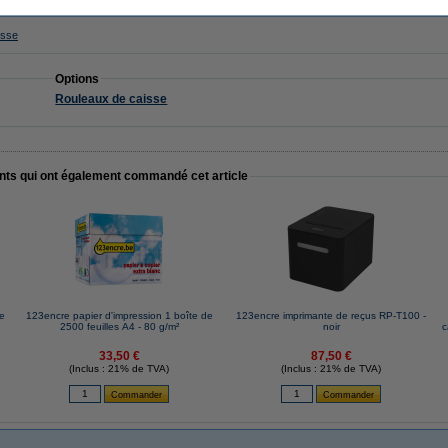
isse
Options
Rouleaux de caisse
ents qui ont également commandé cet article
e
123encre papier d'impression 1 boîte de
123encre imprimante de reçus RP-T100 -
2500 feuilles A4 - 80 g/m²
noir
c
33,50 €
87,50 €
(Inclus : 21% de TVA)
(Inclus : 21% de TVA)