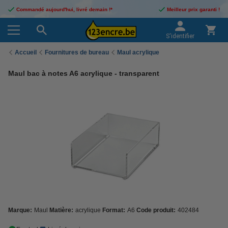
Commandé aujourd'hui, livré demain !*
Meilleur prix garanti !
S'identifier
Accueil
Fournitures de bureau
Maul acrylique
Maul bac à notes A6 acrylique - transparent
Marque:
Maul
Matière:
acrylique
Format:
A6
Code produit:
402484