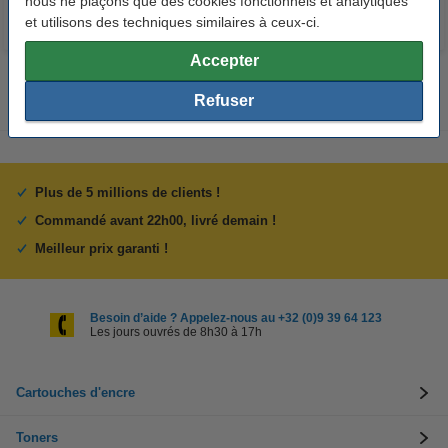
nous ne plaçons que des cookies fonctionnels et analytiques
et utilisons des techniques similaires à ceux-ci.
Accepter
Refuser
Plus de 5 millions de clients !
Commandé avant 22h00, livré demain !
Meilleur prix garanti !
Besoin d’aide ? Appelez-nous au +32 (0)9 39 64 123
Les jours ouvrés de 8h30 à 17h
Cartouches d'encre
Toners