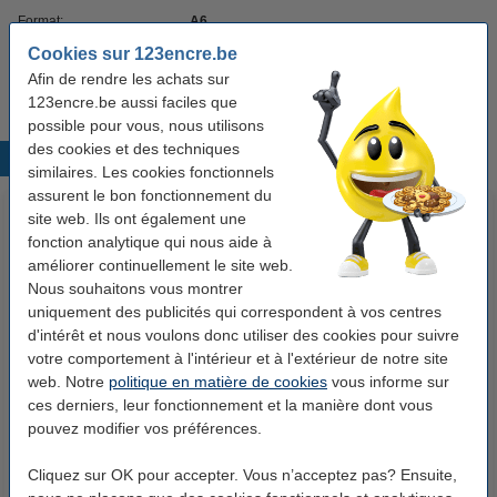
Format:
A6
Cookies sur 123encre.be
Code produit:
402484
Afin de rendre les achats sur
123encre.be aussi faciles que
possible pour vous, nous utilisons
des cookies et des techniques
Produits populaires
similaires. Les cookies fonctionnels
assurent le bon fonctionnement du
site web. Ils ont également une
fonction analytique qui nous aide à
améliorer continuellement le site web.
Nous souhaitons vous montrer
uniquement des publicités qui correspondent à vos centres
d'intérêt et nous voulons donc utiliser des cookies pour suivre
votre comportement à l'intérieur et à l'extérieur de notre site
123encre papier d'impression 1
Double A papier 1 boîte de 2500
web. Notre
politique en matière de cookies
vous informe sur
boîte de 2500 feuilles A4 - 80
feuilles A4 - 80 g/m²
ces derniers, leur fonctionnement et la manière dont vous
g/m²
pouvez modifier vos préférences.
33,50 €
35,50 €
Inclus : 21% de TVA
Inclus : 21% de TVA
Cliquez sur OK pour accepter. Vous n’acceptez pas? Ensuite,