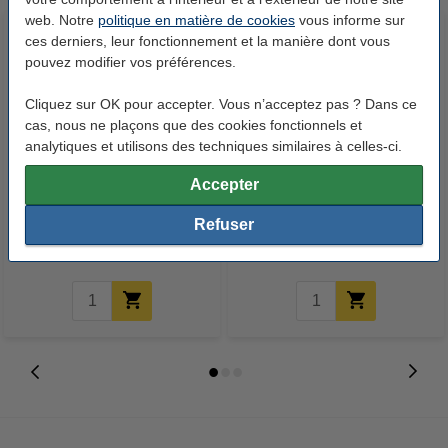
web. Notre
politique en matière de cookies
vous informe sur
ces derniers, leur fonctionnement et la manière dont vous
pouvez modifier vos préférences.
Cliquez sur OK pour accepter. Vous n’acceptez pas ? Dans ce
cas, nous ne plaçons que des cookies fonctionnels et
analytiques et utilisons des techniques similaires à celles-ci.
Leitz 4589 WOW classeur-trieur
Leitz 4589 WOW classeur-trieur
Accepter
(6 compartiments) - bleu glacier
(6 compartiments) - vert
métallisé
Refuser
13,95 €
13,95 €
Inclus : 21% de TVA
Inclus : 21% de TVA