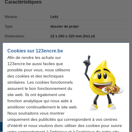
Caractéristiques
Marque:
Leitz
Type:
dossier de projet
Dimensions:
22 x 260 x 320 mm (HxLxl)
Couleur:
rouge
Cookies sur 123encre.be
Compartiments:
5
Afin de rendre les achats sur
123encre.be aussi faciles que
Code produit:
226563
possible pour vous, nous utilisons
des cookies et des techniques
similaires. Les cookies fonctionnels
Bon plan : commandez également
assurent le bon fonctionnement du
123encre papier d'impression 1 ramette de 500
site web. Ils ont également une
feuilles A4 - 80 g/m²
fonction analytique qui nous aide à
7,25 €
améliorer continuellement le site web.
Nous souhaitons vous montrer
uniquement des publicités qui correspondent à vos centres
d'intérêt et nous voulons donc utiliser des cookies pour suivre
Produits populaires
votre comportement à l'intérieur et à l'extérieur de notre site