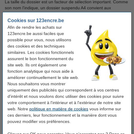
La taille du dossier est un facteur de sélection important. Comme
son nom l'indique, un dossier suspendu A4 convient aux
documents de format A4. Les dossiers suspendus folio sont plus
larges, ce qui présente deux avantages. D'une part, ils peuvent
Cookies sur 123encre.be
contenir des documents légèrement plus grands et, d'autre part,
Afin de rendre les achats sur
vos documents A4 risquent moins d'être endommagés. En outre,
123encre.be aussi faciles que
la taille dépend principalement du système de rangement que
possible pour vous, nous utilisons
vous utilisez. Celui-ci détermine l’entraxe (l’écart séparant les
des cookies et des techniques
crochets) et la taille extérieure dont vous avez besoin.
similaires. Les cookies fonctionnels
assurent le bon fonctionnement du
site web. Ils ont également une
fonction analytique qui nous aide à
améliorer continuellement le site web.
Nous souhaitons vous montrer
uniquement des publicités qui correspondent à vos centres
L'entraxe des dossiers suspendus
d'intérêt et nous voulons donc utiliser des cookies pour suivre
Les dossiers suspendus doivent naturellement s'insérer
votre comportement à l'intérieur et à l'extérieur de notre site
parfaitement entre les rails du système de rangement. La
web. Notre
politique en matière de cookies
vous informe sur
distance entre ces rails est appelée entraxe, ce qui correspond à
ces derniers, leur fonctionnement et la manière dont vous
la taille de la suspension. Il existe différents entraxes :
pouvez modifier vos préférences.
Dossiers latéraux
Dossier verticaux
Cliquez sur OK pour accepter. Vous n’acceptez pas ? Dans ce