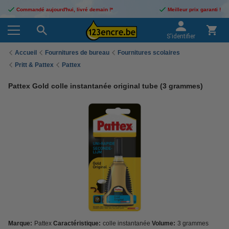
Commandé aujourd'hui, livré demain !*
Meilleur prix garanti !
S'identifier
Accueil
Fournitures de bureau
Fournitures scolaires
Pritt & Pattex
Pattex
Pattex Gold colle instantanée original tube (3 grammes)
Marque:
Pattex
Caractéristique:
colle instantanée
Volume:
3 grammes