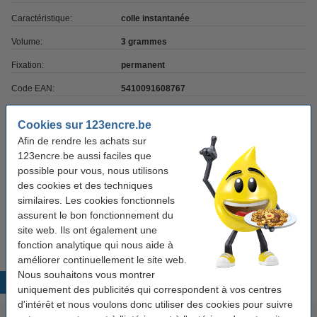
Caractéristique:
colle instantanée
Volume:
3 grammes
Fixation:
permanent
Code EAN:
5410091608767
Fiche sécurité:
fiche de données de sécurité
Cookies sur 123encre.be
Code produit:
206226
Afin de rendre les achats sur
123encre.be aussi faciles que
possible pour vous, nous utilisons
Bon plan : commandez également
des cookies et des techniques
similaires. Les cookies fonctionnels
Loctite dissolvant de colle (5 grammes)
assurent le bon fonctionnement du
5,95 €
site web. Ils ont également une
fonction analytique qui nous aide à
améliorer continuellement le site web.
Nous souhaitons vous montrer
Produits populaires
uniquement des publicités qui correspondent à vos centres
d'intérêt et nous voulons donc utiliser des cookies pour suivre