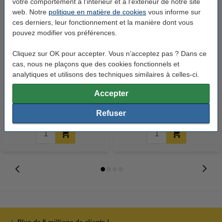
votre comportement à l'intérieur et à l'extérieur de notre site
web. Notre
politique en matière de cookies
vous informe sur
ces derniers, leur fonctionnement et la manière dont vous
pouvez modifier vos préférences.
Cliquez sur OK pour accepter. Vous n’acceptez pas ? Dans ce
cas, nous ne plaçons que des cookies fonctionnels et
123accu Xtreme Power MN1500
123encre papier d'impression 1
analytiques et utilisons des techniques similaires à celles-ci.
Penlite piles AA 24 pièces
boîte de 2500 feuilles A4 - 80
g/m²
Accepter
14,95 €
33,50 €
Inclus : 21% de TVA
Inclus : 21% de TVA
Refuser