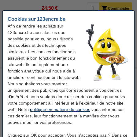
24,50 €
Commander
Cookies sur 123encre.be
Bon plan : commandez également
Afin de rendre les achats sur
123encre.be aussi faciles que
123encre Gold grains de café torréfaction moyenne 1 kg
17,95 €
possible pour vous, nous utilisons
des cookies et des techniques
Offre combinée : 123encre sticks de crème de café (500
similaires. Les cookies fonctionnels
pièces) + 123encre sticks de sucre (500 pièces)
23,95 €
assurent le bon fonctionnement du
site web. Ils ont également une
fonction analytique qui nous aide à
Trek Biscoff barre protéinée (16 x 50 grammes)
améliorer continuellement le site web.
Nous souhaitons vous montrer
Trek
barre protéinée
Biscoff
50 grammes
uniquement des publicités qui correspondent à vos centres
Voir les spécifications et la description
d'intérêt et nous voulons donc utiliser des cookies pour suivre
votre comportement à l'intérieur et à l'extérieur de notre site
En stock
web. Notre
politique en matière de cookies
vous informe sur
Expédié demain
ces derniers, leur fonctionnement et la manière dont vous
24,50 €
pouvez modifier vos préférences.
Commander
Cliquez sur OK pour accepter. Vous n’acceptez pas ? Dans ce