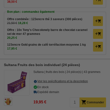
38,50 €
Bon plan : commandez également
Offre combinée : 123encre thé 3 saveurs (300 pièces)
21,50 €
18,28 €
Offre : 10x Tony's Chocolonely barre de chocolat caramel
sel de mer 47 grammes
20,25 €
123encre Gold grains de café torréfaction moyenne 1 kg
17,95 €
Sultana Fruits des bois individuel (24 pièces)
Sultana
fruits des bois
24 pièce(s)
43 grammes
Voir les spécifications et la description
En stock
Expédié demain
19,95 €
Commander