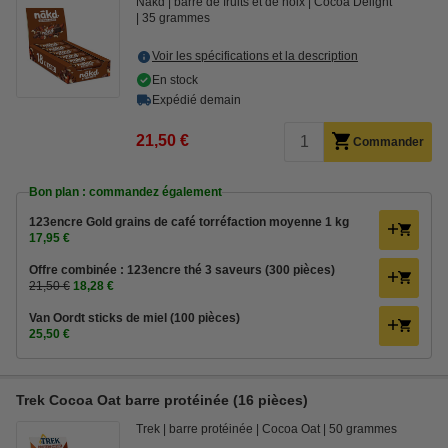
Nakd
barre de fruits et de noix
Cocoa Delight
35 grammes
Voir les spécifications et la description
En stock
Expédié demain
21,50 €
Commander
Bon plan : commandez également
123encre Gold grains de café torréfaction moyenne 1 kg
17,95 €
Offre combinée : 123encre thé 3 saveurs (300 pièces)
21,50 €
18,28 €
Van Oordt sticks de miel (100 pièces)
25,50 €
Trek Cocoa Oat barre protéinée (16 pièces)
Trek
barre protéinée
Cocoa Oat
50 grammes