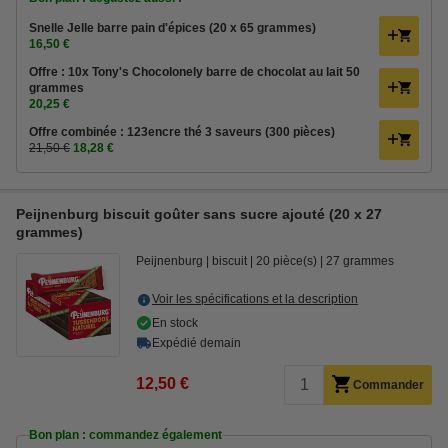
Snelle Jelle barre pain d'épices (20 x 65 grammes)
16,50 €
Offre : 10x Tony's Chocolonely barre de chocolat au lait 50
grammes
20,25 €
Offre combinée : 123encre thé 3 saveurs (300 pièces)
21,50 €
18,28 €
Peijnenburg biscuit goûter sans sucre ajouté (20 x 27
grammes)
Peijnenburg
biscuit
20 pièce(s)
27 grammes
Voir les spécifications et la description
En stock
Expédié demain
12,50 €
Commander
Bon plan : commandez également