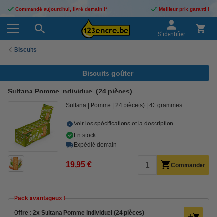
Commandé aujourd'hui, livré demain !*
Meilleur prix garanti !
S'identifier
Biscuits
Biscuits goûter
Sultana Pomme individuel (24 pièces)
Sultana
Pomme
24 pièce(s)
43 grammes
Voir les spécifications et la description
En stock
Expédié demain
19,95 €
Commander
Pack avantageux !
Offre : 2x Sultana Pomme individuel (24 pièces)