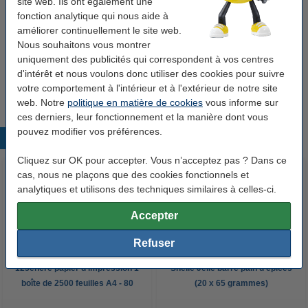
site web. Ils ont également une
Offre : 10x Tony's Chocolonely barre de
fonction analytique qui nous aide à
chocolat au lait 50 grammes
améliorer continuellement le site web.
20,25 €
Nous souhaitons vous montrer
Offre combinée : 123encre thé 3 saveurs (300
uniquement des publicités qui correspondent à vos centres
pièces)
d'intérêt et nous voulons donc utiliser des cookies pour suivre
21,50 €
18,28 €
votre comportement à l'intérieur et à l'extérieur de notre site
web. Notre
politique en matière de cookies
vous informe sur
ces derniers, leur fonctionnement et la manière dont vous
pouvez modifier vos préférences.
Produits populaires
Cliquez sur OK pour accepter. Vous n’acceptez pas ? Dans ce
cas, nous ne plaçons que des cookies fonctionnels et
analytiques et utilisons des techniques similaires à celles-ci.
Accepter
Refuser
123encre papier d'impression 1
Snelle Jelle barre pain d'épices
boîte de 2500 feuilles A4 - 80
(20 x 65 grammes)
g/m²