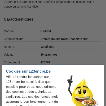
d'énergie. Ce paquet contient 12 pièces, idéales pour la maison, sur le
pouce ou comme friandise.
Caractéristiques
Marque:
Be-kind
Caractéristique:
Protein Double Dark Chocolate Nut
Nombre:
12 pièce(s)
Volume:
40 grammes
Code produit:
423761
Infos extra:
information produit
Cookies sur 123encre.be
Afin de rendre les achats sur
123encre.be aussi faciles que
Bon plan : dégustez aussi !
possible pour vous, nous utilisons
des cookies et des techniques
Snelle Jelle barre pain d'épices (20 x 65
grammes)
similaires. Les cookies fonctionnels
16,50 €
assurent le bon fonctionnement du