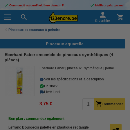
Commandé aujourd'hui, livré demain !*
Meilleur prix garanti !
S'identifier
Pinceaux et couteaux à peindre
Pinceaux aquarelle
Eberhard Faber ensemble de pinceaux synthétiques (4
pièces)
Eberhard Faber
pinceaux
synthétique
jaune
Voir les spécifications et la description
En stock
Livré lundi
3,75 €
Commander
Bon plan : commandez également
Lefranc Bourgeois palette en plastique rectangle