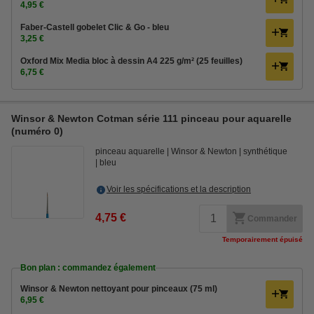
4,95 €
Faber-Castell gobelet Clic & Go - bleu
3,25 €
Oxford Mix Media bloc à dessin A4 225 g/m² (25 feuilles)
6,75 €
Winsor & Newton Cotman série 111 pinceau pour aquarelle
(numéro 0)
pinceau aquarelle
Winsor & Newton
synthétique
bleu
Voir les spécifications et la description
4,75 €
Commander
Temporairement épuisé
Bon plan : commandez également
Winsor & Newton nettoyant pour pinceaux (75 ml)
6,95 €