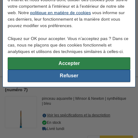
votre comportement à l'intérieur et à l'extérieur de notre site
Voir les spécifications et la description
web. Notre
politique en matière de cookies
vous informe sur
En stock
ces derniers, leur fonctionnement et la manière dont vous
Livré lundi
pouvez modifier vos préférences.
7,25 €
Commander
Cliquez sur OK pour accepter. Vous n’acceptez pas ? Dans ce
cas, nous ne plaçons que des cookies fonctionnels et
Bon plan : commandez également
analytiques et utilisons des techniques similaires à celles-ci.
Winsor & Newton nettoyant pour pinceaux (75 ml)
Accepter
6,95 €
Refuser
Winsor & Newton Cotman série 111 pinceau pour aquarelle
(numéro 7)
pinceau aquarelle
Winsor & Newton
synthétique
bleu
Voir les spécifications et la description
En stock
Livré lundi