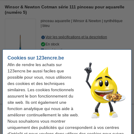
Winsor & Newton Cotman série 111 pinceau pour aquarelle
(numéro 5)
pinceau aquarelle
Winsor & Newton
synthétique
bleu
Voir les spécifications et la description
En stock
Livré lundi
Cookies sur 123encre.be
6,50 €
Commander
Afin de rendre les achats sur
123encre.be aussi faciles que
possible pour vous, nous utilisons
Bon plan : commandez également
des cookies et des techniques
Winsor & Newton nettoyant pour pinceaux (75 ml)
similaires. Les cookies fonctionnels
6,95 €
assurent le bon fonctionnement du
site web. Ils ont également une
fonction analytique qui nous aide à
Winsor & Newton Cotman série 111 pinceau pour aquarelle
améliorer continuellement le site web.
(numéro 6)
Nous souhaitons vous montrer
pinceau aquarelle
Winsor & Newton
synthétique
uniquement des publicités qui correspondent à vos centres
bleu
d'intérêt et nous voulons donc utiliser des cookies pour suivre