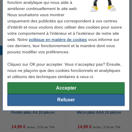
fonction analytique qui nous aide à
3,50 €
améliorer continuellement le site web.
Nous souhaitons vous montrer
HY@PRO gants en vinyle poudrés S (4,5
uniquement des publicités qui correspondent à vos centres
grammes, 24 cm, 100 pièces) - bleu
4,95 €
d'intérêt et nous voulons donc utiliser des cookies pour suivre
votre comportement à l'intérieur et à l'extérieur de notre site
web. Notre
politique en matière de cookies
vous informe sur
ces derniers, leur fonctionnement et la manière dont vous
Produits populaires
pouvez modifier vos préférences.
Cliquez sur OK pour accepter. Vous n’acceptez pas? Ensuite,
nous ne plaçons que des cookies fonctionnels et analytiques
et utilisons des techniques similaires à ceux-ci.
Accepter
Refuser
123accu Xtreme Power MN1500
123accu Xtreme Power MN2400
Penlite piles AA 24 pièces
Micro piles AAA 24 pièces
14,95 €
14,95 €
Inclus : 21% de TVA
Inclus : 21% de TVA