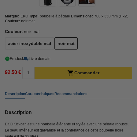
Marque:
EKO
Type:
poubelle à pédale
Dimensions:
700 x 350 mm (HxØ)
Couleur:
noir mat
Couleur:
noir mat
acier inoxydable mat
noir mat
En stock
Livré demain
92,50 €
Commander
Description
Caractéristiques
Recommandations
Description
EKO Kickcan est une poubelle élégante et stylée avec une pédale robuste.
Le seau intérieur est galvanisé et la contenance de cette poubelle noire
mate est de 33 litres.