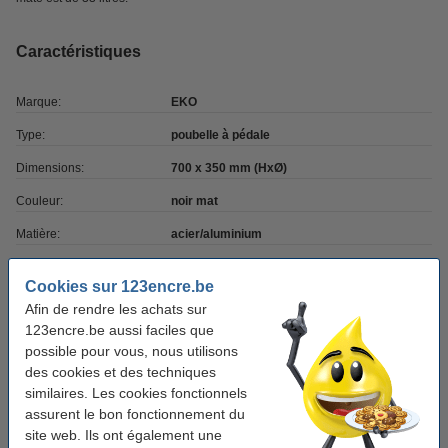
Caractéristiques
Marque:
EKO
Type:
poubelle à pédale
Dimensions:
700 x 350 mm (HxØ)
Couleur:
noir mat
Matière:
acier/aluminium
Volume:
33 litres
Cookies sur 123encre.be
Afin de rendre les achats sur
Bon plan : commandez également
123encre.be aussi faciles que
possible pour vous, nous utilisons
Swirl sacs-poubelle à lien coulissant pour
des cookies et des techniques
poubelles à pédale 35 litres (10 pièces)
4,50 €
similaires. Les cookies fonctionnels
assurent le bon fonctionnement du
123schoon sacs-poubelle PEHD à lien
site web. Ils ont également une
coulissant 35 litres (50 pièces) - blanc