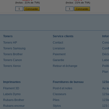
(Inclus : 21% de TVA)
(Inclus : 21% de TVA)
Toners
Service clients
Info
Toners HP
Contact
Cond
Toners Samsung
Livraison
Confi
Toners Brother
Paiement
Décla
Toners Canon
Garantie
Label
Toners Xerox
Retour et échange
Polit
Plan 
Imprimantes
Fournitures de bureau
123e
Filament 3D
Post-it et notes
Au s
Labels Dymo
Classeurs
123a
Rubans Brother
Piles
123l
Rubans encreur
Stylos
123-