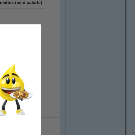
amettes (mini palette)
123encre.be