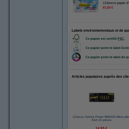
123encre papier d'
67,50 €
Labels environnementaux et de qua
Ce papier est certifié
FSC
.
Ce papier porte le label
écol
Ce papier porte le label de qu
Articles populaires auprès des cli
123accu Xtreme Power MN2400 Micro pil
AAA 24 pièces
14,95 €