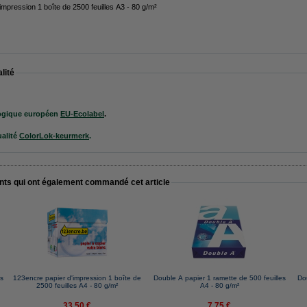
impression 1 boîte de 2500 feuilles A3 - 80 g/m²
lité
ogique européen
EU-Ecolabel
.
alité
ColorLok-keurmerk
.
ents qui ont également commandé cet article
es
123encre papier d'impression 1 boîte de
Double A papier 1 ramette de 500 feuilles
Do
2500 feuilles A4 - 80 g/m²
A4 - 80 g/m²
33,50 €
7,75 €