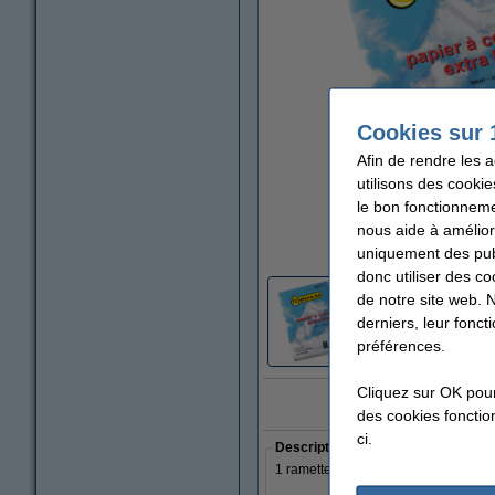
Cookies sur 
Afin de rendre les 
utilisons des cookie
le bon fonctionneme
nous aide à amélior
agrandi
uniquement des publ
donc utiliser des co
de notre site web. 
derniers, leur fonc
préférences.
Cliquez sur OK pou
10x 'Meilleu
des cookies fonction
ci.
Description
1 ramette de
500 feuilles
A3 - 80 g/