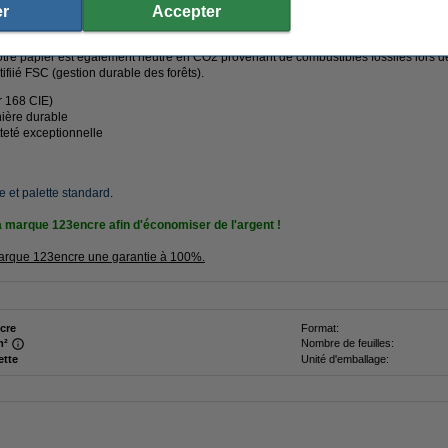
r
Accepter
une très haute qualité à un prix très bas. Le papier est
extra blanc
(plus blanc que
ce à la technologie ColorLok, vous bénéficiez d'un temps de séchage plus rapide, 
notre papier est également neutre en CO2 provenant de combustibles fossiles lors de
ifiié FSC (gestion durable des forêts).
r 168 CIE)
ière durable
teté exceptionnelle
te et palette standard
.
a marque 123encre afin d'économiser de l'argent !
 marque 123encre une garantie à 100%.
cre
Format:
m²
Nombre de feuilles:
ette
Unité d'emballage: