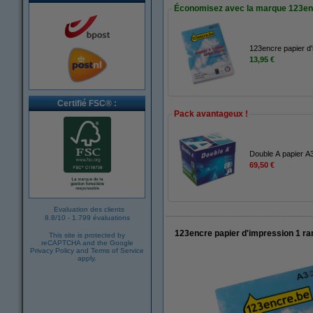
Économisez avec la marque 123en
123encre papier d'
13,95 €
Certifié FSC® :
Pack avantageux !
Double A papier A3
69,50 €
Evaluation des clients
8.8
/
10
-
1.799 évaluations
123encre papier d'impression 1 ram
This site is protected by
reCAPTCHA and the Google
Privacy Policy
and
Terms of Service
apply.