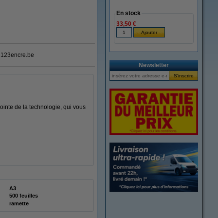
En stock
33,50 €
123encre.be
Newsletter
pointe de la technologie, qui vous
A3
500 feuilles
ramette