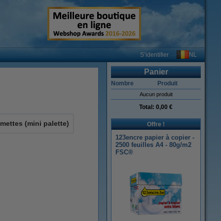
NL
S’identifier
Panier
Nombre
Produit
Aucun produit
Total:
0,00 €
amettes (mini palette)
Offre !
123encre papier à copier -
2500 feuilles A4 - 80g/m2
FSC®