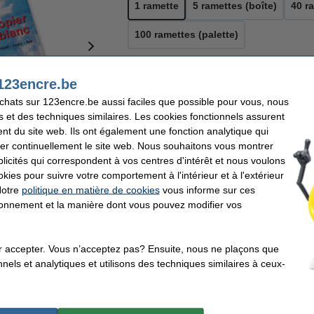
1 ramette
5 ramettes (boîte)
40 r
100 ramettes (palette)
123encre.be
13,95 €
Prix par ramette
11,53 € hors 21% de TVA
achats sur 123encre.be aussi faciles que possible pour vous, nous
13,95 €
s et des techniques similaires. Les cookies fonctionnels assurent
nt du site web. Ils ont également une fonction analytique qui
En stock
er continuellement le site web. Nous souhaitons vous montrer
r
agrandir
Livré demain
icités qui correspondent à vos centres d'intérêt et nous voulons
okies pour suivre votre comportement à l'intérieur et à l'extérieur
Notre
politique en matière de cookies
vous informe sur ces
Commander
tionnement et la manière dont vous pouvez modifier vos
r accepter. Vous n’acceptez pas? Ensuite, nous ne plaçons que
re Boutique en ligne'
Déjà plus de 5 millions de clients
92% recommandent 
nels et analytiques et utilisons des techniques similaires à ceux-
m²