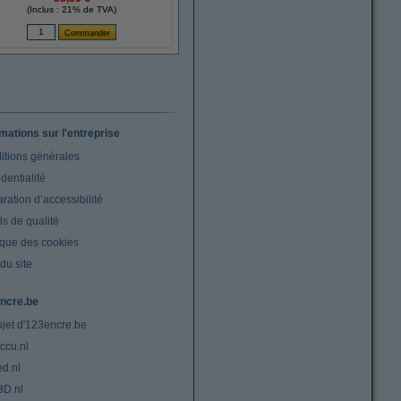
(Inclus : 21% de TVA)
rmations sur l'entreprise
itions générales
dentialité
ration d’accessibilité
s de qualité
ique des cookies
du site
ncre.be
ujet d'123encre.be
ccu.nl
ed.nl
3D.nl