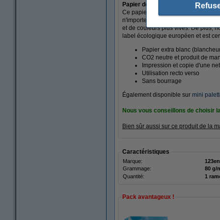
Papier de qualité A
Refuse
Ce papier de copie et d'impression a 
n'importe quelle imprimante A3. Grâ
et de couleurs plus vives. De plus, 
label écologique européen et est cert
Papier extra blanc (blancheu
CO2 neutre et produit de man
Impression et copie d'une net
Utilisation recto verso
Sans bourrage
Également disponible sur
mini palet
Nous vous conseillons de choisir l
Bien sûr aussi sur ce produit de la
Caractéristiques
Marque:
123en
Grammage:
80 g/
Quantité:
1 ram
Pack avantageux !