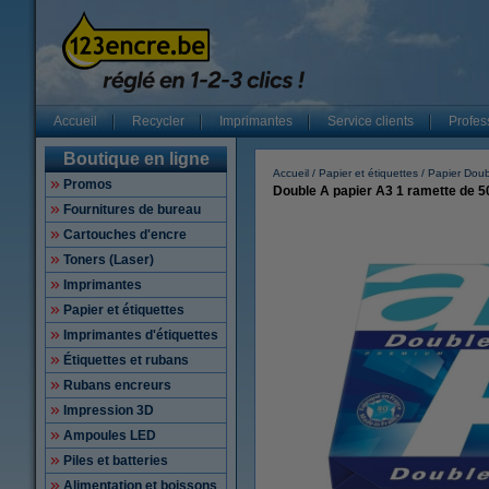
Accueil
Recycler
Imprimantes
Service clients
Profes
Boutique en ligne
Accueil
Papier et étiquettes
Papier Doub
Promos
Double A papier A3 1 ramette de 500
Fournitures de bureau
Cartouches d'encre
Toners (Laser)
Imprimantes
Papier et étiquettes
Imprimantes d'étiquettes
Étiquettes et rubans
Rubans encreurs
Impression 3D
Ampoules LED
Piles et batteries
Alimentation et boissons