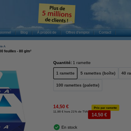
sionnel
Blog
À propos de
Offres d'emploi
Contact
le A
 feuilles - 80 g/m²
Quantité:
1 ramette
1 ramette
5 ramettes (boîte)
40 r
100 ramettes (palette)
14,50 €
Prix par ramette
11,98 € hors 21% de TVA
14,50 €
En stock