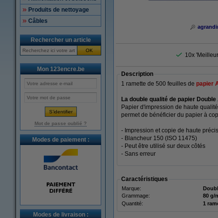
Produits de nettoyage
Câbles
agrandi
Rechercher un article
OK
10x 'Meilleu
Mon 123encre.be
Description
1 ramette de 500 feuilles de
papier 
La double qualité de papier Double
Papier d'impression de haute qualité 
permet de bénéficier du papier à cop
Mot de passe oublié ?
- Impression et copie de haute préci
- Blancheur 150 (ISO 11475)
Modes de paiement :
- Peut être utilisé sur deux côtés
- Sans erreur
Caractéristiques
Marque:
Doub
Grammage:
80 g/
Quantité:
1 ram
Modes de livraison :