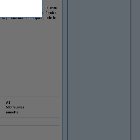
 Double A) et est compatible avec
de nuances de noir plus profondes
 la production. Le papier porte le
A3
500 feuilles
ramette