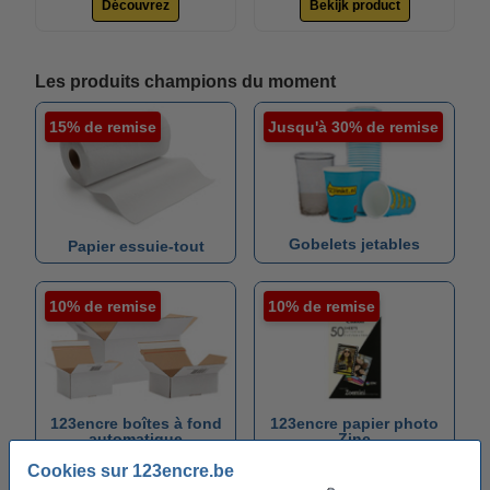
Découvrez
Bekijk product
Les produits champions du moment
15% de remise
Jusqu'à 30% de remise
Gobelets jetables
Papier essuie-tout
10% de remise
10% de remise
123encre boîtes à fond
123encre papier photo
automatique
Zinc
Cookies sur 123encre.be