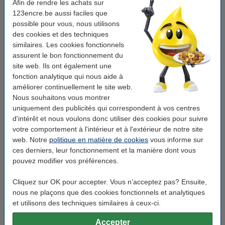
Afin de rendre les achats sur
123encre.be aussi faciles que
possible pour vous, nous utilisons
des cookies et des techniques
similaires. Les cookies fonctionnels
assurent le bon fonctionnement du
site web. Ils ont également une
fonction analytique qui nous aide à
améliorer continuellement le site web.
Nous souhaitons vous montrer
uniquement des publicités qui correspondent à vos centres
Gagnez en 1-2-3 clics :
d'intérêt et nous voulons donc utiliser des cookies pour suivre
votre comportement à l'intérieur et à l'extérieur de notre site
Vous participez déjà aux pronostics Coupe du monde via Scorito
web. Notre
politique en matière de cookies
vous informe sur
? Rejoignez également la poule 123 Foot en Fête et tentez de
ces derniers, leur fonctionnement et la manière dont vous
remporter de superbes prix !
pouvez modifier vos préférences.
Cliquez sur OK pour accepter. Vous n’acceptez pas? Ensuite,
nous ne plaçons que des cookies fonctionnels et analytiques
et utilisons des techniques similaires à ceux-ci.
Accepter