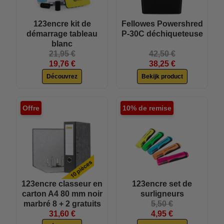
123encre kit de
Fellowes Powershred
démarrage tableau
P-30C déchiqueteuse
blanc
21,95 €
42,50 €
19,76 €
38,25 €
Découvrez
Bekijk product
Offre
10% de remise
123encre classeur en
123encre set de
carton A4 80 mm noir
surligneurs
marbré 8 + 2 gratuits
5,50 €
31,60 €
4,95 €