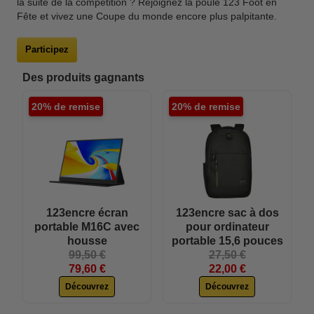
la suite de la compétition ? Rejoignez la poule 123 Foot en
Fête et vivez une Coupe du monde encore plus palpitante.
Participez
Des produits gagnants
20% de remise
20% de remise
123encre écran
123encre sac à dos
portable M16C avec
pour ordinateur
housse
portable 15,6 pouces
99,50 €
27,50 €
79,60 €
22,00 €
Découvrez
Découvrez