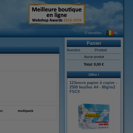
NL
S’identifier
Panier
Nombre
Produit
Aucun produit
Total:
0,00 €
Offre !
123encre papier à copier -
2500 feuilles A4 - 80g/m2
FSC®
ue:
multipack