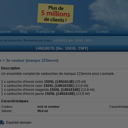
sionnel
Blog
À propos de
Offres d'emploi
Contact
ro de cartouche
Recherche par code
14N1807E (No. 150XL CMY)
14N1807E (No. 150XL CMY)
r + 3x couleur (marque 123encre)
Description
Un ensemble complet de cartouches de marque 123encre pour Lexmark :
2 x cartouche d'encre noire
150XL (14N1614E)
(29 ml)
1 x cartouche d'encre cyan
150XL (14N1615E)
(13,8 ml)
1 x cartouche d'encre magenta
150XL (14N1616E)
(13,8 ml)
1 x cartouche d'encre jaune
150XL (14N1618E)
(13,8 ml)
Caractéristiques
Couleur:
noir et couleur
Caractéristiq
Volume:
99,4 ml
Expédié demain