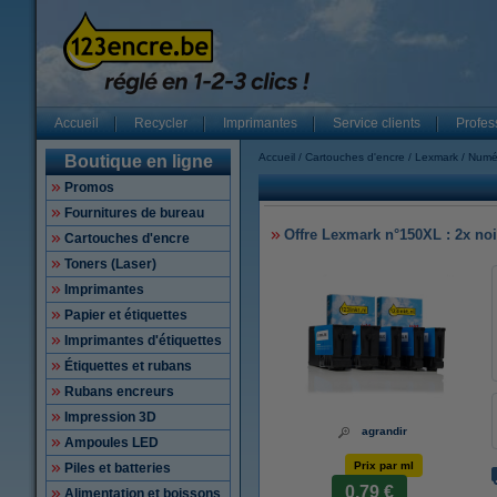
Accueil
Recycler
Imprimantes
Service clients
Profes
Accueil
Cartouches d'encre
Lexmark
Numé
Boutique en ligne
Promos
Fournitures de bureau
Offre Lexmark n°150XL : 2x noi
Cartouches d'encre
Toners (Laser)
Imprimantes
Papier et étiquettes
Imprimantes d'étiquettes
Étiquettes et rubans
Rubans encreurs
Impression 3D
agrandir
Ampoules LED
Prix par ml
Piles et batteries
0,79 €
Alimentation et boissons