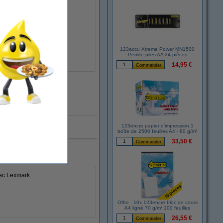
123accu Xtreme Power MN1500
Penlite piles AA 24 pièces
14,95 €
En stock
123encre papier d'impression 1
rque 123encre
boîte de 2500 feuilles A4 - 80 g/m²
33,50 €
ec Lexmark :
Offre : 10x 123encre bloc de cours
A4 ligné 70 g/m² 100 feuilles
26,55 €