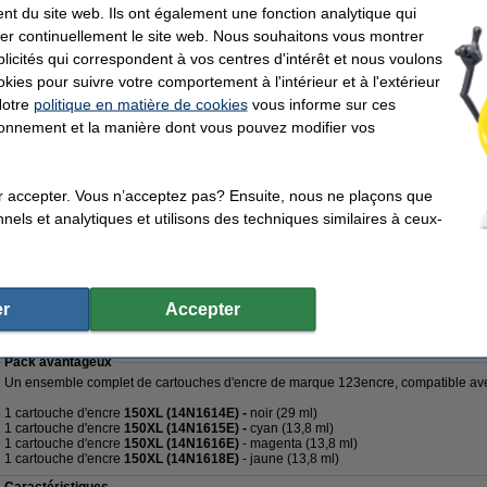
nt du site web. Ils ont également une fonction analytique qui
1 x cartouche de nettoyage 14N1614E (N° 150XL)
noir
1 x cartouche de nettoyage 14N1615E (N° 150XL)
cyan
er continuellement le site web. Nous souhaitons vous montrer
1 x cartouche de nettoyage 14N1616E (N° 150XL)
magenta
icités qui correspondent à vos centres d'intérêt et nous voulons
1 x cartouche de nettoyage 14N1618E (N° 150XL)
jaune
okies pour suivre votre comportement à l'intérieur et à l'extérieur
31,- €
29,50 €
Normalement
maintenant seulement
!!
Notre
politique en matière de cookies
vous informe sur ces
Naturellement avec 100% de garantie.
tionnement et la manière dont vous pouvez modifier vos
Mode d'emploi de la cartouche de nettoyage
Expédié demain
r accepter. Vous n’acceptez pas? Ensuite, nous ne plaçons que
29,50 €
nels et analytiques et utilisons des techniques similaires à ceux-
4,38 € hors 21% de TVA
eilleur prix
Déjà plus de 5 millions de clients
100% de garantie sur la ma
r
Accepter
L: noir + 3 couleurs (marque 123encre)
Pack avantageux
Un ensemble complet de cartouches d'encre de marque 123encre, compatible av
1 cartouche d'encre
150XL (14N1614E) -
noir (29 ml)
1 cartouche d'encre
150XL (14N1615E) -
cyan (13,8 ml)
1 cartouche d'encre
150XL (14N1616E)
- magenta (13,8 ml)
1 cartouche d'encre
150XL (14N1618E)
- jaune (13,8 ml)