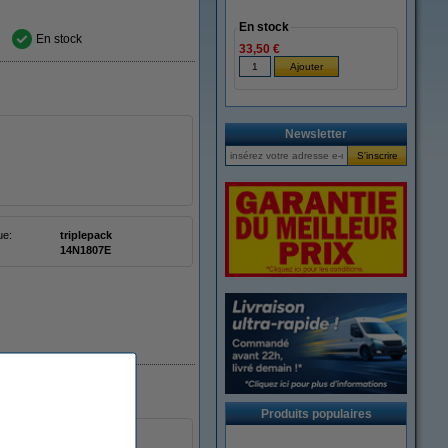
En stock
En stock
33,50 €
Newsletter
ue:
triplepack
14N1807E
Produits populaires