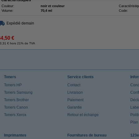
Caractéristiques
Couleur:
noir et couleur
Caractéristiq
Volume:
70,4 ml
Code:
Expédié demain
64,50 €
3,31 € hors 21% de TVA
Toners
Service clients
Info
Toners HP
Contact
Cond
Toners Samsung
Livraison
Confi
Toners Brother
Paiement
Décla
Toners Canon
Garantie
Label
Toners Xerox
Retour et échange
Polit
Plan 
Imprimantes
Fournitures de bureau
123e