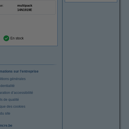
ue:
multipack
14N1919E
En stock
rmations sur l'entreprise
itions générales
dentialité
ration d’accessibilité
s de qualité
ique des cookies
du site
ncre.be