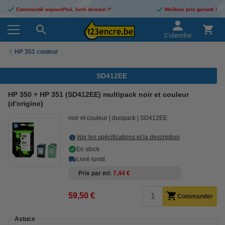
Commandé aujourd'hui, livré demain !*
Meilleur prix garanti !
S'identifier
HP 351 couleur
SD412EE
HP 350 + HP 351 (SD412EE) multipack noir et couleur
(d'origine)
noir et couleur
duopack
SD412EE
Voir les spécifications et la description
En stock
Livré lundi
Prix par ml
7,44 €
59,50 €
Commander
Astuce