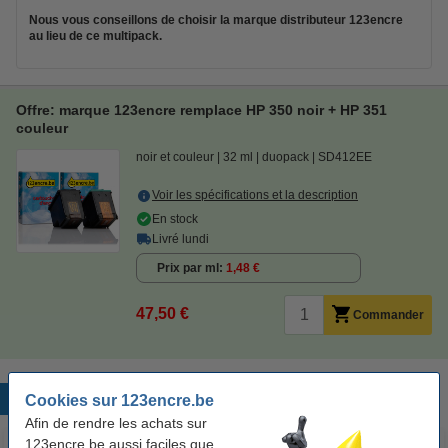
Nous vous conseillons de choisir la marque distributeur 123encre
au lieu de ce multipack.
Offre: marque 123encre remplace HP 350 noir + HP 351
couleur
noir et couleur
32 ml
duopack
SD412EE
Voir les spécifications et la description
En stock
Livré lundi
Prix par ml
1,48 €
47,50 €
Commander
Produits populaires
Cookies sur 123encre.be
Afin de rendre les achats sur
123encre.be aussi faciles que