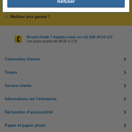
Plus de 5 millions de clients !
Refuser
Commandé avant 22h00, livré demain !
Meilleur prix garanti !
Besoin d’aide ? Appelez-nous au +32 (0)9 39 64 123
Les jours ouvrés de 8h30 à 17h
Cartouches d'encre
Toners
Service clients
Informations sur l'entreprise
Déclaration d’accessibilité
Papier et papier photo