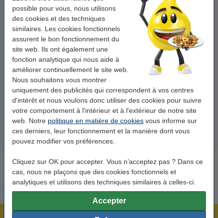
possible pour vous, nous utilisons
des cookies et des techniques
similaires. Les cookies fonctionnels
assurent le bon fonctionnement du
site web. Ils ont également une
fonction analytique qui nous aide à
123accu Xtreme Power MN1500
123encre papier d'impression 1
améliorer continuellement le site web.
Penlite piles AA 24 pièces
ramette de 500 feuilles A4 - 80
Nous souhaitons vous montrer
uniquement des publicités qui correspondent à vos centres
g/m²
d'intérêt et nous voulons donc utiliser des cookies pour suivre
14,95 €
7,25 €
Inclus : 21% de TVA
Inclus : 21% de TVA
votre comportement à l'intérieur et à l'extérieur de notre site
web. Notre
politique en matière de cookies
vous informe sur
ces derniers, leur fonctionnement et la manière dont vous
pouvez modifier vos préférences.
Cliquez sur OK pour accepter. Vous n’acceptez pas ? Dans ce
cas, nous ne plaçons que des cookies fonctionnels et
analytiques et utilisons des techniques similaires à celles-ci.
Accepter