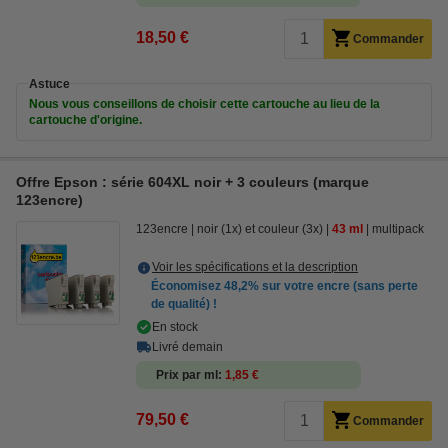
18,50 €
Commander
Astuce
Nous vous conseillons de choisir cette cartouche au lieu de la
cartouche d'origine.
Offre Epson : série 604XL noir + 3 couleurs (marque
123encre)
123encre
noir (1x) et couleur (3x)
43 ml
multipack
Voir les spécifications et la description
Économisez
48,2%
sur votre encre (sans perte
de qualité) !
En stock
Livré demain
Prix par ml
1,85 €
79,50 €
Commander