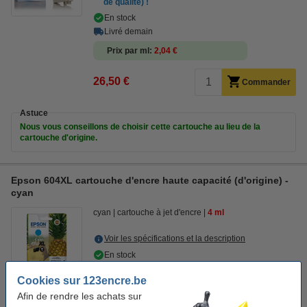
de qualité) !
En stock
Livré demain
Prix par ml
2,04 €
26,50 €
Commander
Astuce
Nous vous conseillons de choisir cette cartouche au lieu de la
cartouche d'origine.
Epson 604XL cartouche d'encre haute capacité (d'origine) -
cyan
cyan
cartouche à jet d'encre
4 ml
Voir les spécifications et la description
En stock
Livré demain
Cookies sur 123encre.be
Prix par ml
4,38 €
Afin de rendre les achats sur