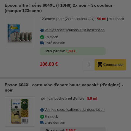
Epson offre : série 604XL (T10H6) 2x noir + 3x couleur
(marque 123ecnre)
123encre
noir (2x) et couleur (3x)
56 ml
multipack
Voir les spécifications et la description
En stock
Livré demain
Prix par ml
1,89 €
106,00 €
Commander
Epson 604XL cartouche d'encre haute capacité (d'origine) -
noir
noir
cartouche à jet d'encre
8,9 ml
Voir les spécifications et la description
En stock
Livré demain
Prix par ml
3,65 €