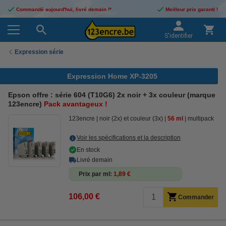
Commandé aujourd'hui, livré demain !*
Meilleur prix garanti !
S'identifier
Expression série
Expression Home XP-3205
Epson offre : série 604 (T10G6) 2x noir + 3x couleur (marque
123encre)
Pack avantageux !
123encre
noir (2x) et couleur (3x)
56 ml
multipack
Voir les spécifications et la description
En stock
Livré demain
Prix par ml
1,89 €
106,00 €
Commander