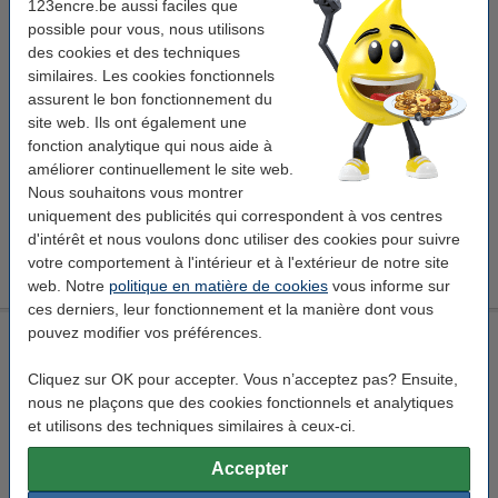
123encre.be aussi faciles que
17,50 €
Commander
possible pour vous, nous utilisons
des cookies et des techniques
similaires. Les cookies fonctionnels
Économisez
57,7%
sur votre encre (sans perte de qualité) !
assurent le bon fonctionnement du
Économisez sur vos frais d'impression. Et recevez
presque 3x plus
de
site web. Ils ont également une
volume.
fonction analytique qui nous aide à
Epson 604XL cartouche d'encre haute capacité (marque
123encre) - cyan
améliorer continuellement le site web.
18,50 €
Nous souhaitons vous montrer
uniquement des publicités qui correspondent à vos centres
Astuce
d'intérêt et nous voulons donc utiliser des cookies pour suivre
Nous vous conseillons de choisir la cartouche d'encre de la marque
votre comportement à l'intérieur et à l'extérieur de notre site
123encre au lieu de celle-ci.
web. Notre
politique en matière de cookies
vous informe sur
ces derniers, leur fonctionnement et la manière dont vous
pouvez modifier vos préférences.
Epson 604XL cartouche d'encre haute capacité (marque
123encre) - cyan
Cliquez sur OK pour accepter. Vous n’acceptez pas? Ensuite,
cyan
cartouche à jet d'encre
10 ml
nous ne plaçons que des cookies fonctionnels et analytiques
et utilisons des techniques similaires à ceux-ci.
Voir les spécifications et la description
Économisez
57,7%
sur votre encre (sans perte
Accepter
de qualité) !
En stock