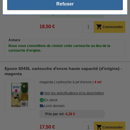
Refuser
Livré demain
Prix par ml
1,85 €
18,50 €
Commander
Astuce
Nous vous conseillons de choisir cette cartouche au lieu de la
cartouche d'origine.
Epson 604XL cartouche d'encre haute capacité (d'origine) -
magenta
magenta
cartouche à jet d'encre
4 ml
Voir les spécifications et la description
En stock
Livré demain
Prix par ml
4,38 €
17,50 €
Commander