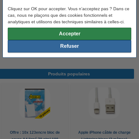
Canon CLI-551GY XL cartouche de nettoyage grise haute
Cliquez sur OK pour accepter. Vous n’acceptez pas ? Dans ce
capacité
cas, nous ne plaçons que des cookies fonctionnels et
Voir les spécifications et la description
analytiques et utilisons des techniques similaires à celles-ci.
En stock
Accepter
Livré demain
Refuser
4,50 €
Commander
Produits populaires
Offre : 10x 123encre bloc de
Apple iPhone câble de charge