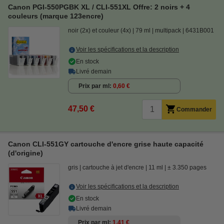
Canon PGI-550PGBK XL / CLI-551XL Offre: 2 noirs + 4
couleurs (marque 123encre)
noir (2x) et couleur (4x)
79 ml
multipack
6431B001
Voir les spécifications et la description
En stock
Livré demain
Prix par ml
0,60 €
47,50 €
Commander
Canon CLI-551GY cartouche d'encre grise haute capacité
(d'origine)
gris
cartouche à jet d'encre
11 ml
± 3.350 pages
Voir les spécifications et la description
En stock
Livré demain
Prix par ml
1,41 €