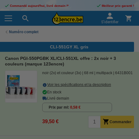
Commandé aujourd'hui, livré demain !*
Meilleur prix garanti !
S'identifier
Numéro complet
CLI-551GY XL gris
Canon PGI-550PGBK XL/CLI-551XL offre : 2x noir + 3
couleurs (marque 123encre)
noir (2x) et couleur (3x)
68 ml
multipack
6431B001
Voir les spécifications et la description
En stock
Livré demain
Prix par ml
0,58 €
39,50 €
Commander