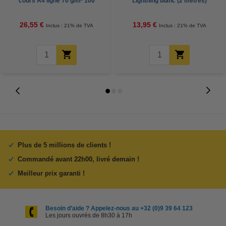
cours A4 ligné 70 g/m² 100
Lightning blanc (2 mètres)
feuilles
26,55 €
13,95 €
Inclus : 21% de TVA
Inclus : 21% de TVA
Plus de 5 millions de clients !
Commandé avant 22h00, livré demain !
Meilleur prix garanti !
Besoin d’aide ? Appelez-nous au +32 (0)9 39 64 123
Les jours ouvrés de 8h30 à 17h