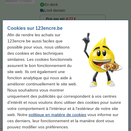
En stock
Livré demain
Prix par ml
0,77 €
Cookies sur 123encre.be
8,50 €
Commander
Afin de rendre les achats sur
123encre.be aussi faciles que
Astuce
possible pour vous, nous utilisons
Nous vous conseillons de choisir cette cartouche au lieu de la
des cookies et des techniques
cartouche d'origine.
similaires. Les cookies fonctionnels
assurent le bon fonctionnement du
site web. Ils ont également une
Canon kit de nettoyage: série PGI-550PGBK XL + CLI-551XL
fonction analytique qui nous aide à
(2x noirs + 4 couleurs gy / c / m / y)
améliorer continuellement le site web.
Nous souhaitons vous montrer
Voir les spécifications et la description
uniquement des publicités qui correspondent à vos centres
En stock
d'intérêt et nous voulons donc utiliser des cookies pour suivre
Livré demain
votre comportement à l'intérieur et à l'extérieur de notre site
web. Notre
politique en matière de cookies
vous informe sur
25,00 €
Commander
ces derniers, leur fonctionnement et la manière dont vous
pouvez modifier vos préférences.