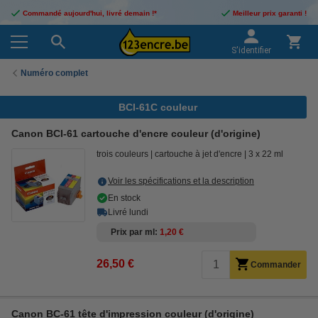
Commandé aujourd'hui, livré demain !*
Meilleur prix garanti !
S'identifier
Numéro complet
BCI-61C couleur
Canon BCI-61 cartouche d'encre couleur (d'origine)
trois couleurs
cartouche à jet d'encre
3 x 22 ml
Voir les spécifications et la description
En stock
Livré lundi
Prix par ml
1,20 €
26,50 €
Commander
Canon BC-61 tête d'impression couleur (d'origine)