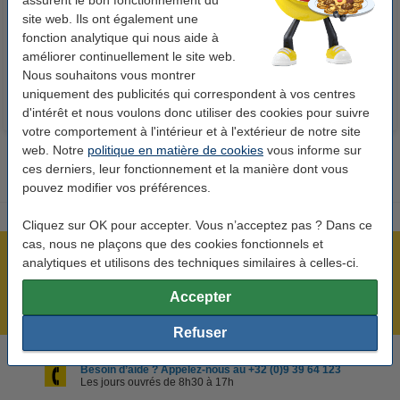
assurent le bon fonctionnement du
Penlite piles AA 24 pièces
boîte de 2500 feuilles A4 - 80
site web. Ils ont également une
g/m²
fonction analytique qui nous aide à
14,95 €
33,50 €
Inclus : 21% de TVA
Inclus : 21% de TVA
améliorer continuellement le site web.
Nous souhaitons vous montrer
uniquement des publicités qui correspondent à vos centres
d'intérêt et nous voulons donc utiliser des cookies pour suivre
votre comportement à l'intérieur et à l'extérieur de notre site
web. Notre
politique en matière de cookies
vous informe sur
ces derniers, leur fonctionnement et la manière dont vous
pouvez modifier vos préférences.
Cliquez sur OK pour accepter. Vous n’acceptez pas ? Dans ce
cas, nous ne plaçons que des cookies fonctionnels et
Plus de 5 millions de clients !
analytiques et utilisons des techniques similaires à celles-ci.
Commandé avant 22h00, livré demain !
Accepter
Meilleur prix garanti !
Refuser
Besoin d’aide ? Appelez-nous au +32 (0)9 39 64 123
Les jours ouvrés de 8h30 à 17h