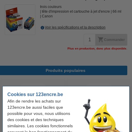
trois couleurs
tête d'impression et cartouche à jet d'encre
66 ml
Canon
Voir les spécifications et la description
Commander
Plus en production, donc plus disponible.
Produits populaires
Cookies sur 123encre.be
Afin de rendre les achats sur
123encre.be aussi faciles que
possible pour vous, nous utilisons
des cookies et des techniques
similaires. Les cookies fonctionnels
123accu Xtreme Power MN1500
123encre papier d'impression 1