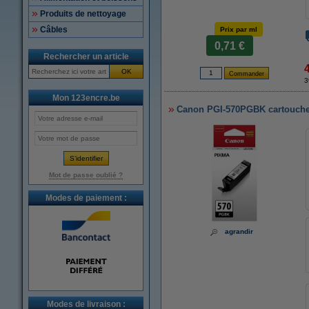
Produits de nettoyage
Câbles
Prix par ml
0,71 €
Rechercher un article
OK
3
Mon 123encre.be
Canon PGI-570PGBK cartouche d
Mot de passe oublié ?
Modes de paiement :
agrandir
Modes de livraison :