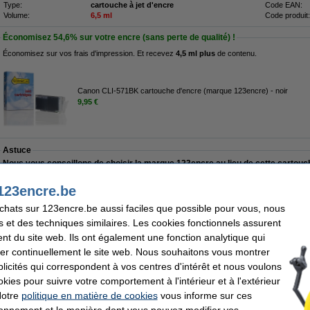
Type:
cartouche à jet d'encre
Code EAN:
Volume:
6,5 ml
Code produit:
Économisez
54,6%
sur votre encre (sans perte de qualité) !
Économisez sur vos frais d'impression. Et recevez
4,5 ml plus
de contenu.
Canon CLI-571BK cartouche d'encre (marque 123encre) - noir
9,95 €
Astuce
Nous vous conseillons de choisir la marque 123encre au lieu de cette cartouc
123encre.be
Livré lundi
achats sur 123encre.be aussi faciles que possible pour vous, nous
s et des techniques similaires. Les cookies fonctionnels assurent
12,95 €
nt du site web. Ils ont également une fonction analytique qui
0,70 € hors 21% de TVA
er continuellement le site web. Nous souhaitons vous montrer
ncre (marque 123encre) - noir
icités qui correspondent à vos centres d'intérêt et nous voulons
okies pour suivre votre comportement à l'intérieur et à l'extérieur
Description
Notre
politique en matière de cookies
vous informe sur ces
Économisez
54,6%
sur votre encre (sans perte de qualité) !
tionnement et la manière dont vous pouvez modifier vos