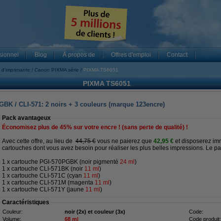
sionnel
Blog
À propos de
Offres d'emploi
Contact
 d'imprimante
Canon PIXMA série
PIXMA TS6051
PIXMA TS6051
GBK / CLI-571: 2 noirs + 3 couleurs (marque 123encre)
Pack avantageux
Économisez plus de
45%
sur votre encre ! (sans perte de qualité) !
Avec cette offre, au lieu de
44,75 €
vous ne paierez que
42,95 €
et disposerez im
cartouches dont vous avez besoin pour réaliser les plus belles impressions. Le pac
1 x cartouche PGI-570PGBK (noir pigmenté
24 ml
)
1 x cartouche CLI-571BK (noir
11 ml
)
1 x cartouche CLI-571C (cyan
11 ml
)
1 x cartouche CLI-571M (magenta
11 ml
)
1 x cartouche CLI-571Y (jaune
11 ml
)
Caractéristiques
Couleur:
noir (2x) et couleur (3x)
Code:
Volume:
68 ml
Code produit: