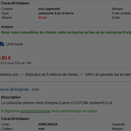
Caractéristiques
Couleur:
noir pigmenté
Marque:
Type:
cartouche à jet d'encre
Code produit:
Volume:
24 ml
Code:
Astuce
Nous vous conseillons de choisir cette cartouche au lieu de la cartouche d'ori
Livré lundi
9,95 €
,22 € hors 21% de TVA
eilleur prix
Déjà plus de 5 millions de clients
100% de garantie sur la ma
cre (d'origine) - noir
Description
La cartouche d'encre noire d'origine Canon CLI-571BK contient 6,5 ml.
Il s'agit d'un
produit écologique
sans suremballage en carton.
Caractéristiques
Code:
0385C001AA
Capacité:
Couleur:
noir
Marque: