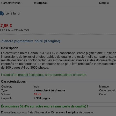
Caractéristique:
multipack
Marque:
Livré lundi
47,95 €
9,63 € hors 21% de TVA
'encre pigmentaire noire (d'origine)
Description
La cartouche noire Canon PGI-570PGBK contient de l'encre pigmentaire. Cette en
impressions de textes et photographies de qualité professionnelle sur papier stand
résulte des tirages photographiques aux couleurs éclatantes et des documents p
imprimés en noir profond. La cartouche noire peut être remplacée individuellemen
de 300 pages A4 ou 3050 photos.
Il s'agit d'un
produit écologique
sans suremballage en carton.
Caractéristiques
Couleur:
noir
Marque:
Type:
cartouche à jet d'encre
Code produit:
Volume:
15 ml
Code:
Capacité:
± 300 pages
Économisez
58,4%
sur votre encre (sans perte de qualité) !
Économisez sur vos frais d'impression. Et recevez
9 ml plus
de contenu.