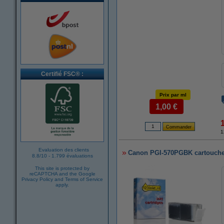
Certifié FSC® :
Prix par ml
1,00 €
1
Evaluation des clients
Canon PGI-570PGBK cartouche 
8.8
/
10
-
1.799 évaluations
This site is protected by
reCAPTCHA and the Google
Privacy Policy
and
Terms of Service
apply.