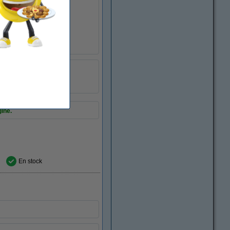
1BK.
123encre
017243
0385C001AA
gine.
En stock