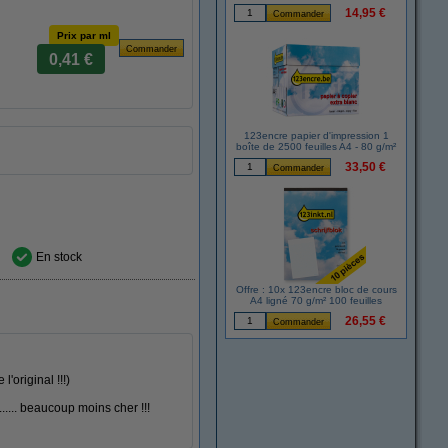
14,95 €
Prix par ml
0,41 €
123encre papier d'impression 1
boîte de 2500 feuilles A4 - 80 g/m²
33,50 €
En stock
Offre : 10x 123encre bloc de cours
A4 ligné 70 g/m² 100 feuilles
26,55 €
l'original !!!)
...... beaucoup moins cher !!!