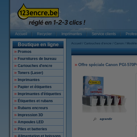
Accueil
Recycler
Imprimantes
Service clients
Profes
Accueil
Cartouches d'encre
Canon
Modèle
Boutique en ligne
Promos
Fournitures de bureau
Offre spéciale Canon PGI-570P
Cartouches d'encre
Toners (Laser)
Imprimantes
Papier et étiquettes
Imprimantes d'étiquettes
Étiquettes et rubans
Rubans encreurs
Impression 3D
agrandir
Ampoules LED
Piles et batteries
Alimentation et boissons