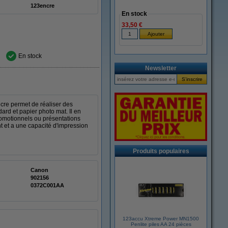
123encre
En stock
33,50 €
En stock
Newsletter
cre permet de réaliser des
ard et papier photo mat. Il en
romotionnels ou présentations
t et a une capacité d'impression
Produits populaires
Canon
902156
0372C001AA
123accu Xtreme Power MN1500
Penlite piles AA 24 pièces