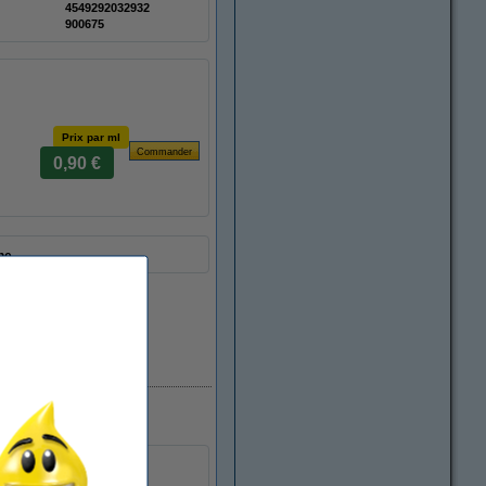
4549292032932
900675
Prix par ml
0,90 €
he.
En stock