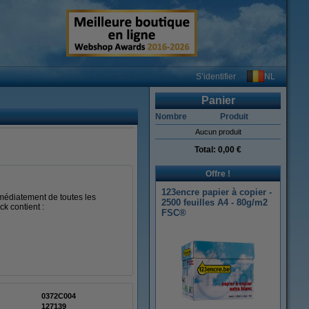
NL
S’identifier
Panier
Nombre
Produit
Aucun produit
Total:
0,00 €
Offre !
123encre papier à copier -
médiatement de toutes les
2500 feuilles A4 - 80g/m2
k contient :
FSC®
0372C004
127139