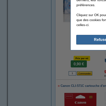
préférences.
Cliquez sur OK pou
que des cookies fonc
celles-ci.
agrandir
Refuse
Prix par ml
0,90 €
8
Canon CLI-571C cartouche d'enc