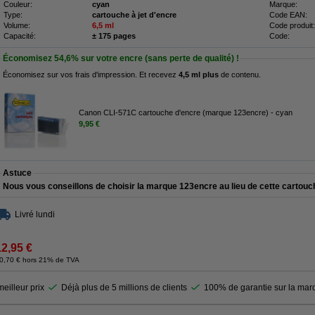
Couleur:
cyan
Marque:
Type:
cartouche à jet d'encre
Code EAN:
Volume:
6,5 ml
Code produit:
Capacité:
± 175 pages
Code:
Économisez
54,6%
sur votre encre (sans perte de qualité) !
Économisez sur vos frais d'impression. Et recevez
4,5 ml plus
de contenu.
Canon CLI-571C cartouche d'encre (marque 123encre) - cyan
9,95 €
Astuce
Nous vous conseillons de choisir la marque 123encre au
lieu de cette cartouc
Livré lundi
12,95 €
0,70 € hors 21% de TVA
eilleur prix
Déjà plus de 5 millions de clients
100% de garantie sur la ma