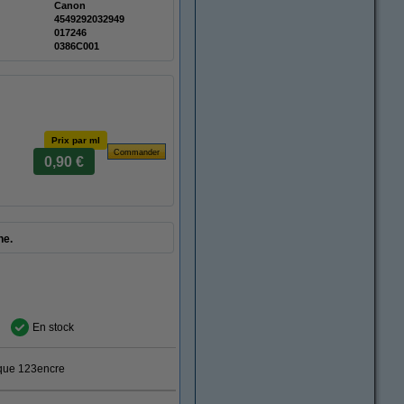
Canon
4549292032949
017246
0386C001
Prix par ml
0,90 €
he.
En stock
rque 123encre