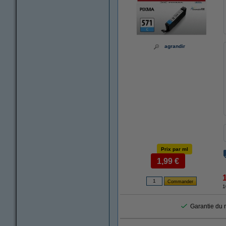
agrandir
Prix par ml
1,99 €
1
Garantie du m