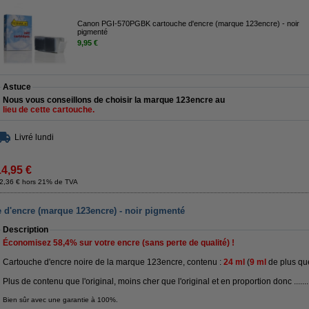
Canon PGI-570PGBK cartouche d'encre (marque 123encre) - noir
pigmenté
9,95 €
Astuce
Nous vous conseillons de choisir la marque 123encre au
lieu de cette cartouche.
Livré lundi
14,95 €
2,36 € hors 21% de TVA
d'encre (marque 123encre) - noir pigmenté
Description
Économisez
58,4%
sur votre encre (sans perte de qualité) !
Cartouche d'encre noire de la marque 123encre, c
ontenu :
24 ml
(
9 ml
de plus que 
Plus de contenu que l'original, moins cher que l'original et en proportion donc .......
Bien sûr avec une garantie à 100%.