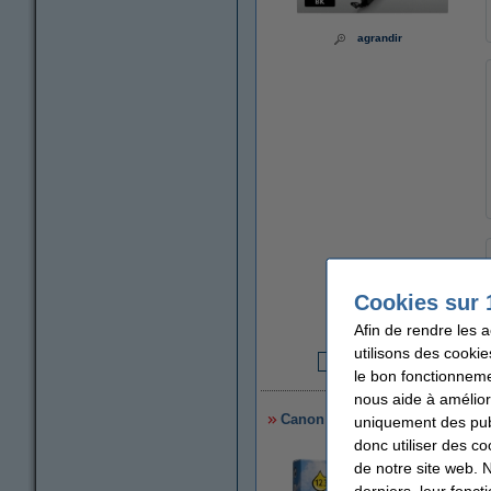
agrandir
Prix par ml
Cookies sur 
1,99 €
Afin de rendre les 
utilisons des cookie
le bon fonctionneme
1
nous aide à amélior
Canon CLI-571BK cartouche d'e
uniquement des publ
donc utiliser des co
de notre site web. 
derniers, leur fonc