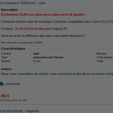
cre (marque 123encre) - cyan
Description
Économisez
54,6%
sur votre encre (sans perte de qualité) !
Cartouche d'encre cyan de la marque 123encre, compatible avec Canon CLI-571
Contenu :
11 ml
(
4,5 ml de plus
que l'original !!!)
Vous ne verrez la différence que dans votre porte-monnaie !!!
Bien sûr avec une garantie à 100%.
Caractéristiques
Couleur:
cyan
Marque:
Type:
cartouche à jet d'encre
Code produit:
Volume:
11 ml
Code:
Astuce
Nous vous conseillons de choisir cette cartouche au lieu de la cartouche d'ori
Livré lundi
9,95 €
,22 € hors 21% de TVA
cre (d'origine) - magenta