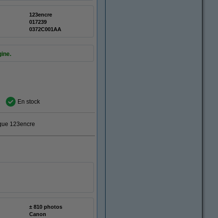
123encre
017239
0372C001AA
gine.
En stock
rque 123encre
± 810 photos
Canon