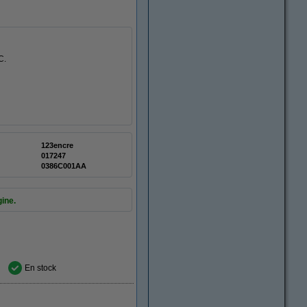
C.
123encre
017247
0386C001AA
gine.
En stock