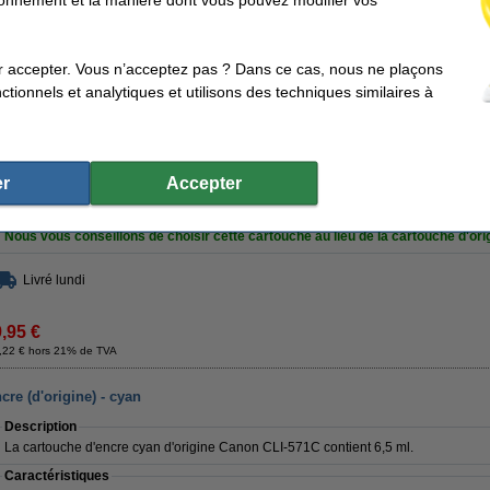
Cartouche d'encre noire de la marque 123encre, compatible avec Canon CLI-57
Contenu :
11 ml
(
4,5 ml de plus
que l'original !!!)
r accepter. Vous n’acceptez pas ? Dans ce cas, nous ne plaçons
Vous ne verrez la différence que dans votre porte-monnaie !!!
tionnels et analytiques et utilisons des techniques similaires à
Bien sûr avec une garantie à 100%.
Caractéristiques
Couleur:
noir
Marque:
Type:
cartouche à jet d'encre
Code produit:
r
Accepter
Volume:
11 ml
Code:
Astuce
Nous vous conseillons de choisir cette cartouche au lieu de la cartouche d'ori
Livré lundi
9,95 €
,22 € hors 21% de TVA
re (d'origine) - cyan
Description
La cartouche d'encre cyan d'origine Canon CLI-571C contient 6,5 ml.
Caractéristiques