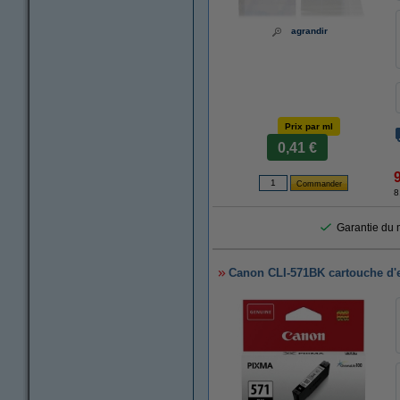
agrandir
Prix par ml
0,41 €
8
Garantie du m
Canon CLI-571BK cartouche d'en