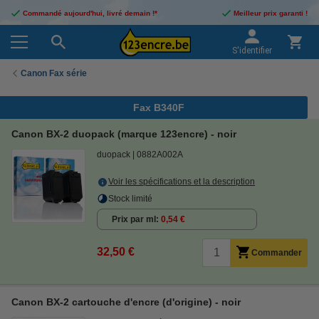
Commandé aujourd'hui, livré demain !*
Meilleur prix garanti !
S'identifier
Canon Fax série
Fax B340F
Canon BX-2 duopack (marque 123encre) - noir
duopack
0882A002A
Voir les spécifications et la description
Stock limité
Prix par ml
0,54 €
32,50 €
Commander
Canon BX-2 cartouche d'encre (d'origine) - noir