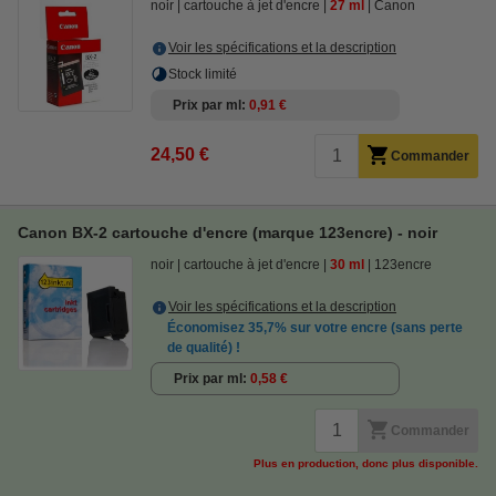
noir
cartouche à jet d'encre
27 ml
Canon
Voir les spécifications et la description
Stock limité
Prix par ml
0,91 €
24,50 €
Commander
Canon BX-2 cartouche d'encre (marque 123encre) - noir
noir
cartouche à jet d'encre
30 ml
123encre
Voir les spécifications et la description
Économisez
35,7%
sur votre encre (sans perte
de qualité) !
Prix par ml
0,58 €
Commander
Plus en production, donc plus disponible.