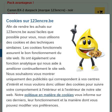
Pack avantageux !
Canon BX-2 duopack (marque 123encre) - noir
32,50 €
Cookies sur 123encre.be
Astuce
Afin de rendre les achats sur
Nous vous conseillons de choisir cette cartouche au lieu de la
123encre.be aussi faciles que
cartouche d'origine.
possible pour vous, nous utilisons
des cookies et des techniques
similaires. Les cookies fonctionnels
assurent le bon fonctionnement du
Produits populaires
site web. Ils ont également une
fonction analytique qui nous aide à
améliorer continuellement le site web.
Nous souhaitons vous montrer
uniquement des publicités qui correspondent à vos centres
d'intérêt et nous voulons donc utiliser des cookies pour suivre
votre comportement à l'intérieur et à l'extérieur de notre site
web. Notre
politique en matière de cookies
vous informe sur
ces derniers, leur fonctionnement et la manière dont vous
123accu Xtreme Power MN1500
123encre papier d'impression 1
pouvez modifier vos préférences.
Penlite piles AA 24 pièces
ramette de 500 feuilles A4 - 80
g/m²