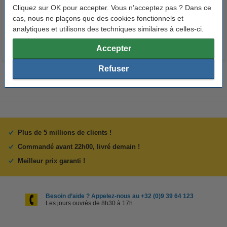
Cliquez sur OK pour accepter. Vous n’acceptez pas ? Dans ce
14,95 €
7,25 €
Inclus : 21% de TVA
Inclus : 21% de TVA
cas, nous ne plaçons que des cookies fonctionnels et
analytiques et utilisons des techniques similaires à celles-ci.
Accepter
Refuser
Plus de 5 millions de clients !
Commandé avant 22h00, livré demain !
Meilleur prix garanti !
Besoin d’aide ? Appelez-nous au +32 (0)9 39 64 123
Les jours ouvrés de 8h30 à 17h