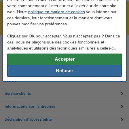
votre comportement à l'intérieur et à l'extérieur de notre site
Plus de 5 millions de clients !
web. Notre
politique en matière de cookies
vous informe sur
ces derniers, leur fonctionnement et la manière dont vous
Commandé avant 22h00, livré demain !
pouvez modifier vos préférences.
Meilleur prix garanti !
Cliquez sur OK pour accepter. Vous n’acceptez pas ? Dans ce
cas, nous ne plaçons que des cookies fonctionnels et
Besoin d’aide ? Appelez-nous au +32 (0)9 39 64 123
analytiques et utilisons des techniques similaires à celles-ci.
Les jours ouvrés de 8h30 à 17h
Accepter
Cartouches d'encre
Refuser
Toners
Service clients
Informations sur l'entreprise
Déclaration d’accessibilité