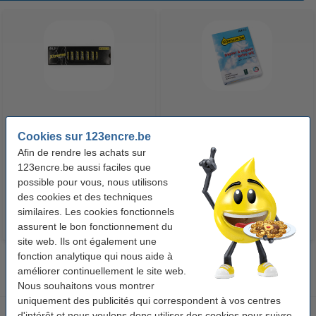
123accu Xtreme Power MN1500
123encre papier d'impression 1
Cookies sur 123encre.be
Penlite piles AA 24 pièces
ramette de 500 feuilles A4 - 80
Afin de rendre les achats sur
g/m²
123encre.be aussi faciles que
14,95 €
7,25 €
Inclus : 21% de TVA
Inclus : 21% de TVA
possible pour vous, nous utilisons
des cookies et des techniques
similaires. Les cookies fonctionnels
assurent le bon fonctionnement du
site web. Ils ont également une
fonction analytique qui nous aide à
améliorer continuellement le site web.
Nous souhaitons vous montrer
uniquement des publicités qui correspondent à vos centres
d'intérêt et nous voulons donc utiliser des cookies pour suivre