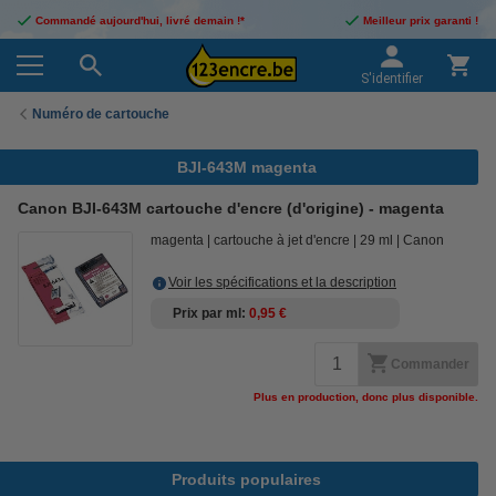
Commandé aujourd'hui, livré demain !*
Meilleur prix garanti !
S'identifier
Numéro de cartouche
BJI-643M magenta
Canon BJI-643M cartouche d'encre (d'origine) - magenta
magenta
cartouche à jet d'encre
29 ml
Canon
Voir les spécifications et la description
Prix par ml
0,95 €
Commander
Plus en production, donc plus disponible.
Produits populaires