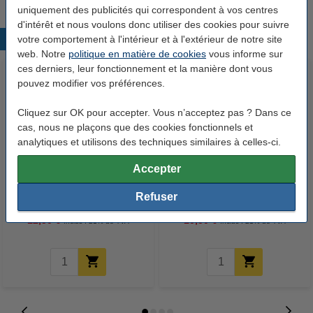
uniquement des publicités qui correspondent à vos centres
d'intérêt et nous voulons donc utiliser des cookies pour suivre
votre comportement à l'intérieur et à l'extérieur de notre site
Produits populaires
web. Notre
politique en matière de cookies
vous informe sur
ces derniers, leur fonctionnement et la manière dont vous
pouvez modifier vos préférences.
Cliquez sur OK pour accepter. Vous n’acceptez pas ? Dans ce
cas, nous ne plaçons que des cookies fonctionnels et
analytiques et utilisons des techniques similaires à celles-ci.
Accepter
Canon PGI-580PGBK XXL
Canon CLI-581C XXL cartouche
cartouche d'encre extra haute
d'encre extra haute capacité
Refuser
capacité (marque 123encre) -
(marque 123encre) - cyan
noir pigmenté
12,50 €
10,50 €
Inclus : 21% de TVA
Inclus : 21% de TVA