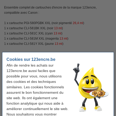
Ensemble complet de cartouches d'encre de la marque 123encre,
compatible avec Canon :
1 x cartouche PGI-580PGBK XXL (noir pigmenté
26,4
ml
)
1 x cartouche CLI-581BK XXL (noir
13 ml
)
1 x cartouche CLI-581C XXL (cyan
13 ml
)
1 x cartouche CLI-581M XXL (magenta
13 ml
)
1 x cartouche CLI-581Y XXL (jaune
13 ml
)
Bien sûr avec une garantie à 100%.
Cookies sur 123encre.be
Afin de rendre les achats sur
Caractéristiques
123encre.be aussi faciles que
possible pour vous, nous utilisons
des cookies et des techniques
Couleur:
noir (2x) et couleur (3x)
similaires. Les cookies fonctionnels
Volume:
78,4 ml
assurent le bon fonctionnement du
site web. Ils ont également une
Caractéristique:
multipack
fonction analytique qui nous aide à
Code produit:
127155
améliorer continuellement le site web.
Nous souhaitons vous montrer