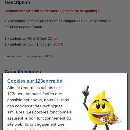
Description
Économisez
60%
sur votre encre (sans perte de qualité) !
1 x ensemble complet de cartouches compatibles 123encre marque
distributeur pour Canon :
1 x cartouche PG-540 (noir
22
ml
)
1 x cartouche CL-541 (couleur
20
ml
)
Bien sûr avec une garantie à 100%.
Caractéristiques
Cookies sur 123encre.be
Couleur:
noir et couleur
Afin de rendre les achats sur
123encre.be aussi faciles que
Volume:
42 ml
possible pour vous, nous utilisons
Caractéristique:
des cookies et des techniques
duopack
similaires. Les cookies fonctionnels
Code:
5225B006
assurent le bon fonctionnement du
site web. Ils ont également une