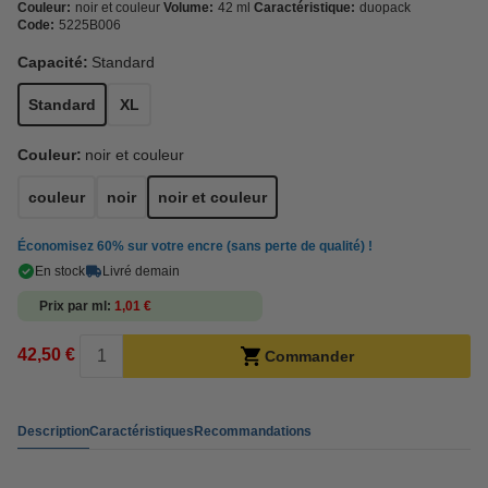
Couleur:
noir et couleur
Volume:
42 ml
Caractéristique:
duopack
Code:
5225B006
Capacité:
Standard
Standard
XL
Couleur:
noir et couleur
couleur
noir
noir et couleur
Économisez
60%
sur votre encre (sans perte de qualité) !
En stock
Livré demain
Prix par ml
1,01 €
42,50 €
Commander
Description
Caractéristiques
Recommandations