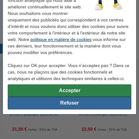
fonction analytique qui nous aide à
Bon plan : commandez également
améliorer continuellement le site web.
Canon PG-540 cartouche d'encre (marque
Nous souhaitons vous montrer
123encre) - noir
uniquement des publicités qui correspondent à vos centres
21,50 €
d'intérêt et nous voulons donc utiliser des cookies pour suivre
votre comportement à l'intérieur et à l'extérieur de notre site
web. Notre
politique en matière de cookies
vous informe sur
ces derniers, leur fonctionnement et la manière dont vous
Produits populaires
pouvez modifier vos préférences.
Cliquez sur OK pour accepter. Vous n’acceptez pas ? Dans ce
cas, nous ne plaçons que des cookies fonctionnels et
analytiques et utilisons des techniques similaires à celles-ci.
Accepter
Refuser
Canon PG-540 cartouche
Canon CL-541 cartouche
d'encre (marque 123encre) -
d'encre (marque 123encre) -
noir
couleur
21,50 €
22,50 €
Inclus : 21% de TVA
Inclus : 21% de TVA