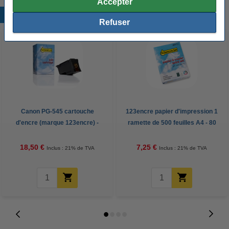
Accepter
Produits populaires
Refuser
Canon PG-545 cartouche
123encre papier d'impression 1
d'encre (marque 123encre) -
ramette de 500 feuilles A4 - 80
noir
g/m²
18,50 €
7,25 €
Inclus : 21% de TVA
Inclus : 21% de TVA