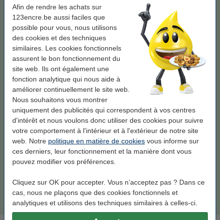
Afin de rendre les achats sur
Standard
XL
123encre.be aussi faciles que
possible pour vous, nous utilisons
Couleur:
couleur
des cookies et des techniques
similaires. Les cookies fonctionnels
couleur
noir
noir et couleur
assurent le bon fonctionnement du
site web. Ils ont également une
Voir les spécifications et la description
fonction analytique qui nous aide à
Économisez
37,4%
sur votre encre (sans perte de qualité) !
améliorer continuellement le site web.
En stock
Livré demain
Nous souhaitons vous montrer
uniquement des publicités qui correspondent à vos centres
Prix par ml
1,15 €
d'intérêt et nous voulons donc utiliser des cookies pour suivre
votre comportement à l'intérieur et à l'extérieur de notre site
19,50 €
Commander
web. Notre
politique en matière de cookies
vous informe sur
ces derniers, leur fonctionnement et la manière dont vous
Commandez également la cartouche noire
pouvez modifier vos préférences.
Canon PG-545 cartouche d'encre (marque
Cliquez sur OK pour accepter. Vous n’acceptez pas ? Dans ce
123encre) - noir
cas, nous ne plaçons que des cookies fonctionnels et
18,50 €
analytiques et utilisons des techniques similaires à celles-ci.