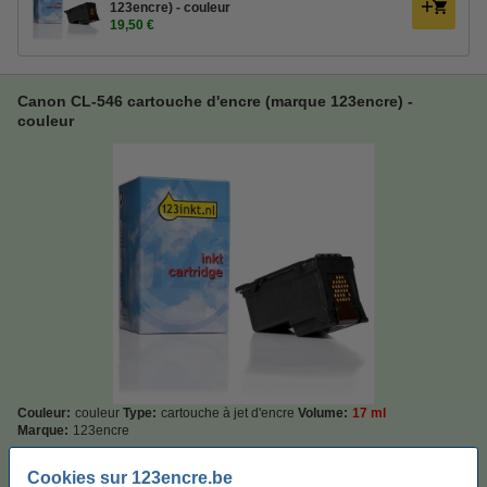
123encre) - couleur
19,50 €
Canon CL-546 cartouche d'encre (marque 123encre) -
couleur
Couleur:
couleur
Type:
cartouche à jet d'encre
Volume:
17 ml
Marque:
123encre
Capacité:
Standard
Cookies sur 123encre.be