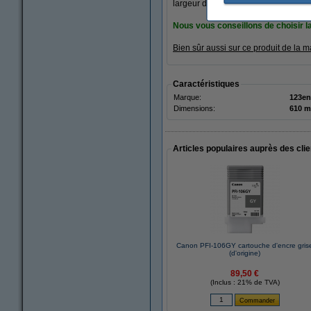
largeur de 610 mm.
Nous vous conseillons de choisir l
Bien sûr aussi sur ce produit de la
Caractéristiques
Marque:
123en
Dimensions:
Articles populaires auprès des cli
Canon PFI-106GY cartouche d'encre gris
(d'origine)
89,50 €
(Inclus : 21% de TVA)