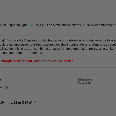
r
re Boutique en ligne'
Déjà plus de 5 millions de clients
92% recommandent 
 g/m² convient à l'impression de photos, de portraits et de reproductions. La toile à
ructure est optimisée pour l'impression avec des imprimantes à jet d'encre. Les cou
 lisse de la toile qui, en combinaison avec l'encre pigmentaire, résiste à l'eau. Le r
et une longueur de 12 mètres.
a marque 123encre au lieu de ce rouleau de papier.
n
Dimensions:
Code EAN:
/m²
610 mm x 12 m (320 g/m²)