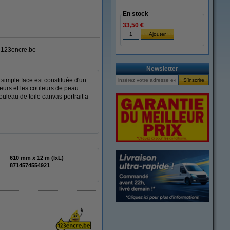
En stock
33,50 €
123encre.be
Newsletter
 simple face est constituée d'un
leurs et les couleurs de peau
ouleau de toile canvas portrait a
610 mm x 12 m (lxL)
8714574554921