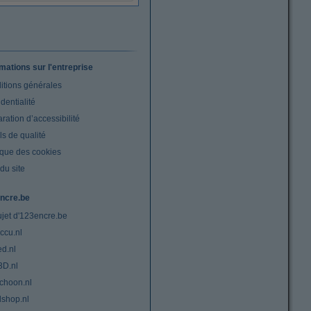
rmations sur l'entreprise
itions générales
dentialité
ration d’accessibilité
s de qualité
ique des cookies
du site
ncre.be
ujet d'123encre.be
ccu.nl
ed.nl
3D.nl
choon.nl
lshop.nl