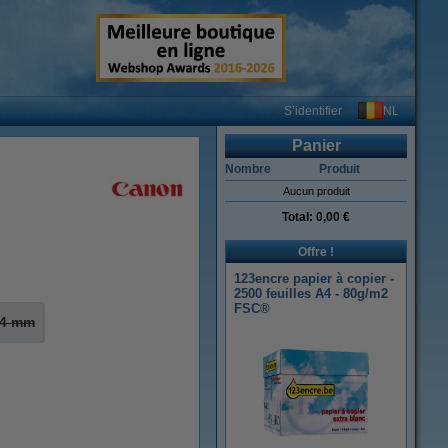
NL
S’identifier
Panier
Nombre
Produit
Aucun produit
Total:
0,00 €
Offre !
123encre papier à copier -
2500 feuilles A4 - 80g/m2
FSC®
14 mm