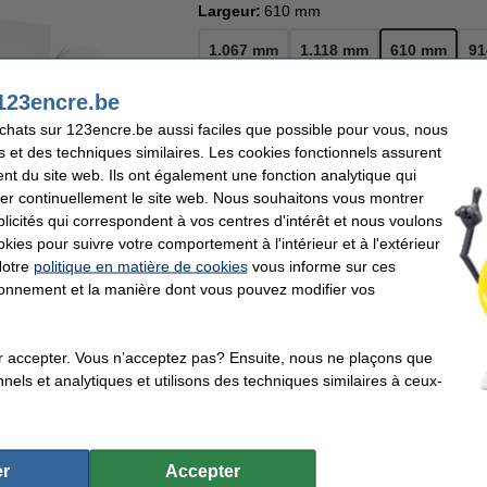
Largeur:
610 mm
1.067 mm
1.118 mm
610 mm
9
123encre.be
achats sur 123encre.be aussi faciles que possible pour vous, nous
82,50 €
68,18 € hors 21% de TVA
s et des techniques similaires. Les cookies fonctionnels assurent
nt du site web. Ils ont également une fonction analytique qui
En stock
er continuellement le site web. Nous souhaitons vous montrer
Livré demain
icités qui correspondent à vos centres d'intérêt et nous voulons
okies pour suivre votre comportement à l'intérieur et à l'extérieur
Notre
politique en matière de cookies
vous informe sur ces
Commander
tionnement et la manière dont vous pouvez modifier vos
r
re Boutique en ligne'
Déjà plus de 5 millions de clients
92% recommandent 
r accepter. Vous n’acceptez pas? Ensuite, nous ne plaçons que
nels et analytiques et utilisons des techniques similaires à ceux-
e marque propre
que 123encre convient à l'impression de photos spéciales et à la reproduction d'oe
ons graphiques de qualité supérieure. La structure de la toile crée un résultat uni
r
Accepter
mage de 320 g/m² garantit la résistance et la durabilité nécessaires de vos impress