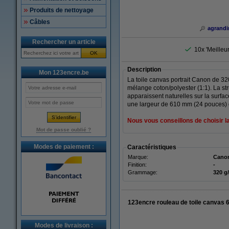
Produits de nettoyage
Câbles
agrandi
Rechercher un article
10x 'Meilleu
OK
Description
Mon 123encre.be
La toile canvas portrait Canon de 320
mélange coton/polyester (1:1). La st
apparaissent naturelles sur la surface
une largeur de 610 mm (24 pouces) 
Nous vous conseillons de choisir l
Mot de passe oublié ?
Modes de paiement :
Caractéristiques
Marque:
Cano
Finition:
-
Grammage:
320 g
123encre rouleau de toile canvas 
Modes de livraison :