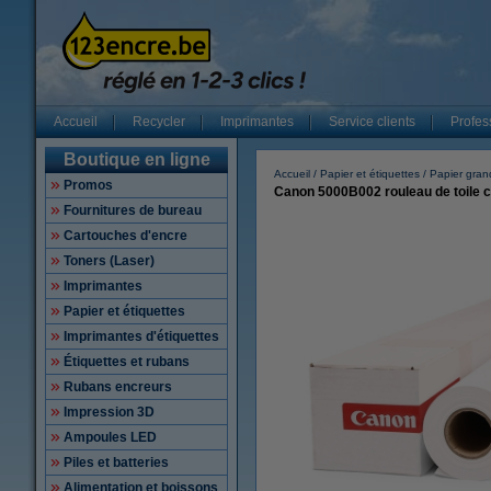
Accueil
Recycler
Imprimantes
Service clients
Profes
Boutique en ligne
Accueil
Papier et étiquettes
Papier gran
Promos
Canon 5000B002 rouleau de toile c
Fournitures de bureau
Cartouches d'encre
Toners (Laser)
Imprimantes
Papier et étiquettes
Imprimantes d'étiquettes
Étiquettes et rubans
Rubans encreurs
Impression 3D
Ampoules LED
Piles et batteries
Alimentation et boissons