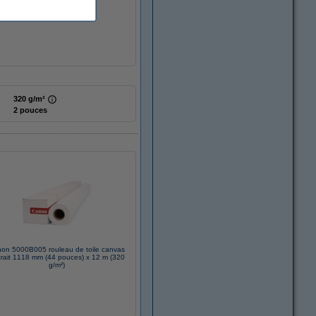
320 g/m²
2 pouces
on 5000B005 rouleau de toile canvas
trait 1118 mm (44 pouces) x 12 m (320
g/m²)