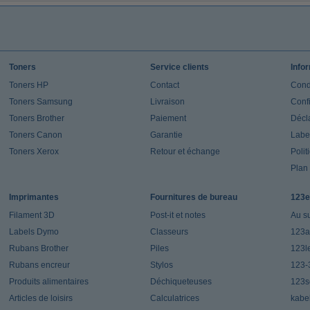
Toners
Service clients
Info
Toners HP
Contact
Cond
Toners Samsung
Livraison
Confi
Toners Brother
Paiement
Décla
Toners Canon
Garantie
Label
Toners Xerox
Retour et échange
Polit
Plan 
Imprimantes
Fournitures de bureau
123e
Filament 3D
Post-it et notes
Au s
Labels Dymo
Classeurs
123a
Rubans Brother
Piles
123l
Rubans encreur
Stylos
123-
Produits alimentaires
Déchiqueteuses
123s
Articles de loisirs
Calculatrices
kabe