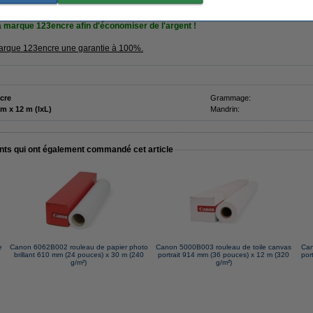
a marque 123encre afin d'économiser de l'argent !
 marque 123encre une garantie à 100%.
cre
Grammage:
610 mm x 12 m (lxL)
Mandrin:
ents qui ont également commandé cet article
e
Canon 6062B002 rouleau de papier photo
Canon 5000B003 rouleau de toile canvas
Can
brillant 610 mm (24 pouces) x 30 m (240
portrait 914 mm (36 pouces) x 12 m (320
por
g/m²)
g/m²)