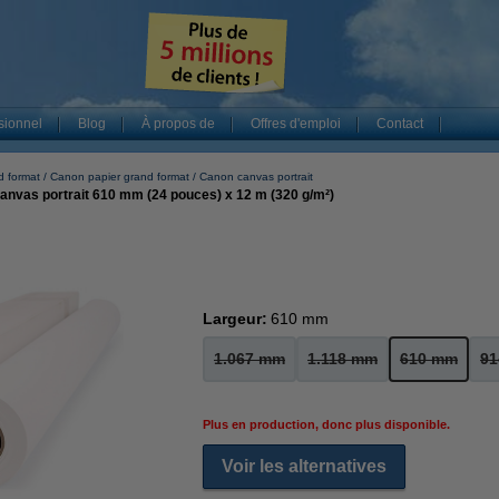
sionnel
Blog
À propos de
Offres d'emploi
Contact
d format
Canon papier grand format
Canon canvas portrait
anvas portrait 610 mm (24 pouces) x 12 m (320 g/m²)
Largeur:
610 mm
1.067 mm
1.118 mm
610 mm
9
Plus en production, donc plus disponible.
Voir les alternatives