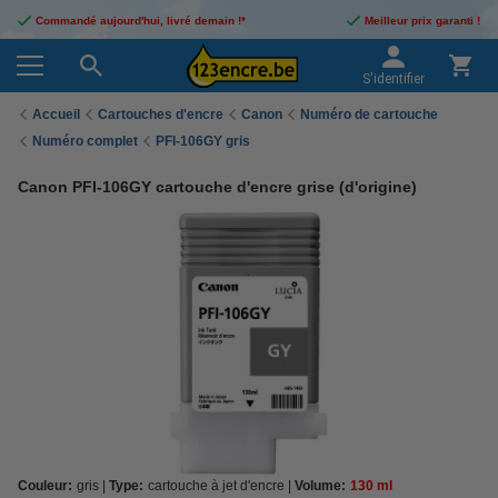
Commandé aujourd'hui, livré demain !*
Meilleur prix garanti !
S'identifier
Accueil
Cartouches d'encre
Canon
Numéro de cartouche
Numéro complet
PFI-106GY gris
Canon PFI-106GY cartouche d'encre grise (d'origine)
Couleur:
gris
Type:
cartouche à jet d'encre
Volume:
130 ml