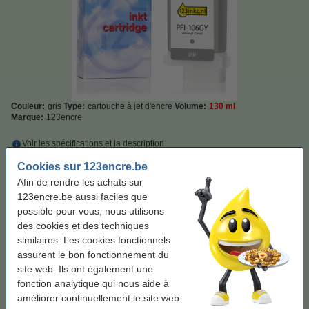
Couleur:
gris
Type:
cartouche à jet d'encre
Volume:
130 ml
Marque:
123encre
Voir les spécifications et la description
Économisez
52,5%
sur votre encre (sans perte de qualité) !
Cookies sur 123encre.be
En stock
Livré demain
Afin de rendre les achats sur
Prix par ml
0,33 €
123encre.be aussi faciles que
possible pour vous, nous utilisons
42,50 €
des cookies et des techniques
Commander
similaires. Les cookies fonctionnels
assurent le bon fonctionnement du
Bon plan : commandez un multipack
site web. Ils ont également une
fonction analytique qui nous aide à
Canon PFI-106 multipack
MBK/BK/C/M/A/PC/PM/GY (marque 123encre)
améliorer continuellement le site web.
337,50 €