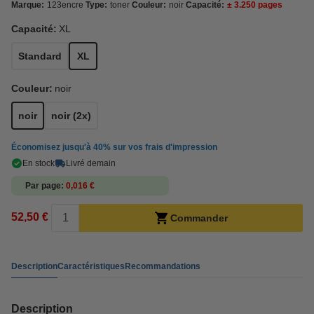
Marque:
123encre
Type:
toner
Couleur:
noir
Capacité:
± 3.250 pages
Capacité:
XL
Standard
XL
Couleur:
noir
noir
noir (2x)
Économisez jusqu'à
40%
sur vos frais d'impression
En stock
Livré demain
Par page
0,016 €
52,50 €
Commander
Description
Caractéristiques
Recommandations
Description