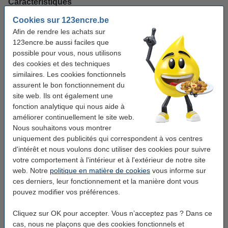
Caractéristiques
Cookies sur 123encre.be
Marque:
123encre
Afin de rendre les achats sur
123encre.be aussi faciles que
Type:
toner
possible pour vous, nous utilisons
Couleur:
noir
des cookies et des techniques
similaires. Les cookies fonctionnels
Capacité:
± 3.250 pages
assurent le bon fonctionnement du
Code produit:
051401
site web. Ils ont également une
fonction analytique qui nous aide à
Code:
TN2510XL
améliorer continuellement le site web.
Nous souhaitons vous montrer
uniquement des publicités qui correspondent à vos centres
Bon plan : commandez également du papier
d'intérêt et nous voulons donc utiliser des cookies pour suivre
123encre papier d'impression 1 boîte de 2500
votre comportement à l'intérieur et à l'extérieur de notre site
feuilles A4 - 80 g/m²
web. Notre
politique en matière de cookies
vous informe sur
33,50 €
ces derniers, leur fonctionnement et la manière dont vous
pouvez modifier vos préférences.
123encre papier d'impression 1 ramette de 500
feuilles A4 - 80 g/m²
7,25 €
Cliquez sur OK pour accepter. Vous n’acceptez pas ? Dans ce
cas, nous ne plaçons que des cookies fonctionnels et