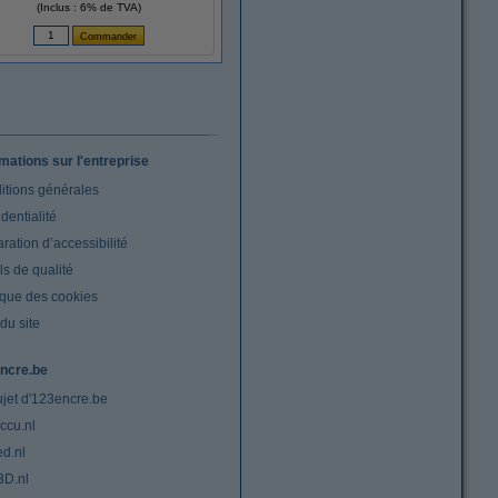
(Inclus : 6% de TVA)
rmations sur l'entreprise
itions générales
dentialité
ration d’accessibilité
s de qualité
ique des cookies
du site
ncre.be
ujet d'123encre.be
ccu.nl
ed.nl
3D.nl