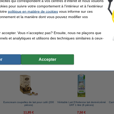
icités qui correspondent à vos centres d'intérêt et nous voulons
okies pour suivre votre comportement à l'intérieur et à l'extérieur
Notre
politique en matière de cookies
vous informe sur ces
ut lait moussant végétal 1 l (8 pièces)
tionnement et la manière dont vous pouvez modifier vos
r accepter. Vous n’acceptez pas? Ensuite, nous ne plaçons que
nels et analytiques et utilisons des techniques similaires à ceux-
l café moulu pour filtre 500 g
r
Accepter
ents qui ont également commandé cet article
Eurocream coupelles de lait pour café (200
Véritable Lait D'Ardenne lait demi-écrémé
Camp
pièces)
UHT 1 litre (6 pièces)
11,95 €
7,50 €