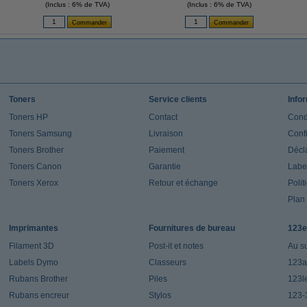
(Inclus : 6% de TVA)
(Inclus : 6% de TVA)
Toners
Service clients
Info
Toners HP
Contact
Cond
Toners Samsung
Livraison
Confi
Toners Brother
Paiement
Décla
Toners Canon
Garantie
Label
Toners Xerox
Retour et échange
Polit
Plan 
Imprimantes
Fournitures de bureau
123e
Filament 3D
Post-it et notes
Au s
Labels Dymo
Classeurs
123a
Rubans Brother
Piles
123l
Rubans encreur
Stylos
123-