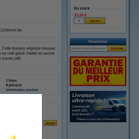
En stock
33,50 €
123encre.be
Newsletter
fé. Cette boisson végétale mousse
u un café glacé. Faible en sucres
ue pause café.
1 litres
8 pièce(s)
information produit