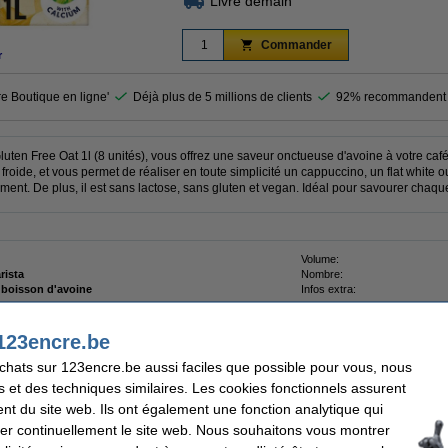
Livré demain
Commander
r
re Boutique en ligne'
Déjà plus de 5 millions de clients
92% recommandent 
Gluten Free Oat 1l (8 unités), vous offrez une saveur onctueuse d'avoine à votre ca
roide, et vous permet de réaliser en toute simplicité un cappuccino, un flat white o
sément. De plus, il est sans lactose, sans gluten et vegan. Idéal pour savourer chaq
Volume:
arista
Nombre:
 boisson d'avoine
Infos extra:
123encre.be
achats sur 123encre.be aussi faciles que possible pour vous, nous
s et des techniques similaires. Les cookies fonctionnels assurent
de lait moussant végétal 1l (8 pièces)
nt du site web. Ils ont également une fonction analytique qui
er continuellement le site web. Nous souhaitons vous montrer