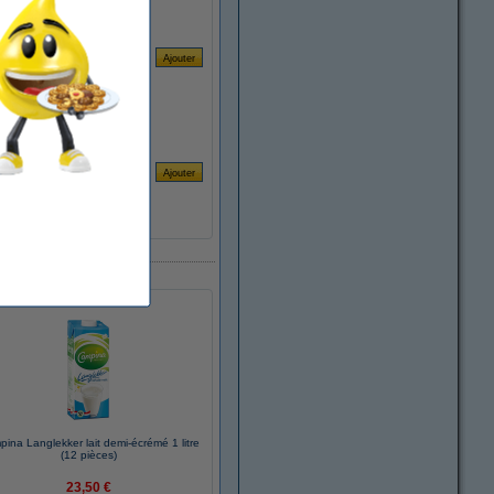
ina Langlekker lait demi-écrémé 1 litre
(12 pièces)
23,50 €