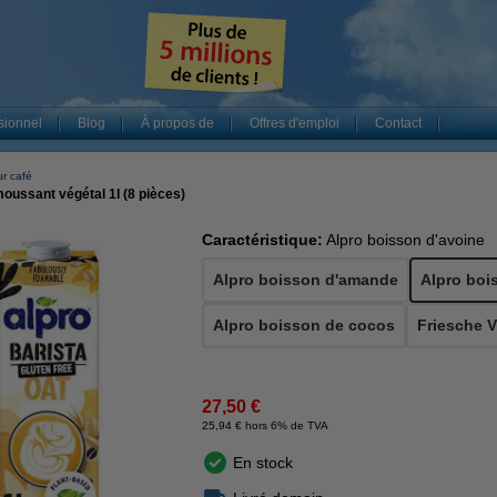
sionnel
Blog
À propos de
Offres d'emploi
Contact
ur café
moussant végétal 1l (8 pièces)
Caractéristique:
Alpro boisson d'avoine
Alpro boisson d'amande
Alpro boi
Alpro boisson de cocos
Friesche V
27,50 €
25,94 € hors 6% de TVA
En stock