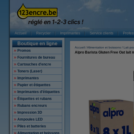
Accueil
Recycler
Imprimantes
Service clients
Profes
Boutique en ligne
Accueil
Alimentation et boissons
Lait po
Promos
Alpro Barista Gluten Free Oat lait 
Fournitures de bureau
Cartouches d'encre
Toners (Laser)
Imprimantes
Papier et étiquettes
Imprimantes d'étiquettes
Étiquettes et rubans
Rubans encreurs
Impression 3D
Ampoules LED
Piles et batteries
Alimentation et boissons