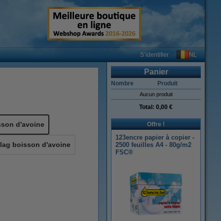
NL
S’identifier
Panier
Nombre
Produit
Aucun produit
Total:
0,00 €
sson d'avoine
Offre !
123encre papier à copier -
lag boisson d'avoine
2500 feuilles A4 - 80g/m2
FSC®