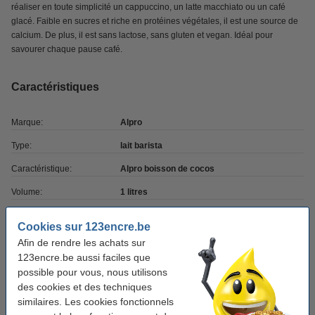
réaliser en toute simplicité un cappuccino, un latte macchiato ou un café
glacé. Faible en sucres et riche en protéines végétales, il est une source de
calcium. De plus, il est sans lactose, sans gluten et vegan. Idéal pour
savourer chaque pause café.
Caractéristiques
Marque:
Alpro
Type:
lait barista
Caractéristique:
Alpro boisson de cocos
Volume:
1 litres
Nombre:
8 pièce(s)
Cookies sur 123encre.be
Infos extra:
information produit
Afin de rendre les achats sur
123encre.be aussi faciles que
possible pour vous, nous utilisons
Bon plan : commandez également
des cookies et des techniques
similaires. Les cookies fonctionnels
Alpro Barista Gluten Free Oat lait moussant
végétal 1l (8 pièces)