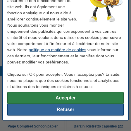
assurent le bon fonctionnement du
27,50 €
site web. Ils ont également une
fonction analytique qui nous aide à
Alpro Barista Amande lait moussant végétal 1l
améliorer continuellement le site web.
(8 pièces)
Nous souhaitons vous montrer
29,95 €
uniquement des publicités qui correspondent à vos centres
123encre Traditional café moulu pour filtre 500
d'intérêt et nous voulons donc utiliser des cookies pour suivre
g
votre comportement à l'intérieur et à l'extérieur de notre site
7,50 €
web. Notre
politique en matière de cookies
vous informe sur
ces derniers, leur fonctionnement et la manière dont vous
pouvez modifier vos préférences.
Produits populaires
Cliquez sur OK pour accepter. Vous n’acceptez pas? Ensuite,
nous ne plaçons que des cookies fonctionnels et analytiques
et utilisons des techniques similaires à ceux-ci.
Accepter
Refuser
Page Compleet Schoon papier
Barzini Ristretto capsules (22