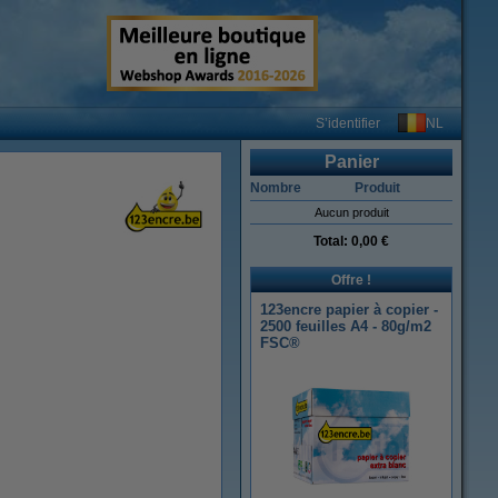
NL
S’identifier
Panier
Nombre
Produit
Aucun produit
Total:
0,00 €
Offre !
123encre papier à copier -
2500 feuilles A4 - 80g/m2
FSC®