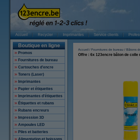
Accueil
Recycler
Imprimantes
Service clients
Profes
Boutique en ligne
Accueil
Fournitures de bureau
Bâtons de
Promos
Offre : 6x 123encre bâton de colle
Fournitures de bureau
Cartouches d'encre
Toners (Laser)
Imprimantes
Papier et étiquettes
Imprimantes d'étiquettes
Étiquettes et rubans
Rubans encreurs
Impression 3D
Ampoules LED
Piles et batteries
Alimentation et boissons