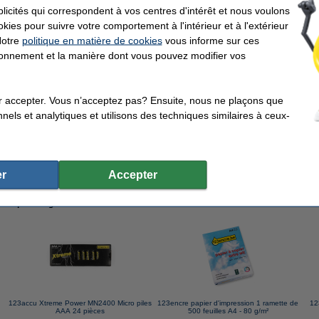
icités qui correspondent à vos centres d'intérêt et nous voulons
okies pour suivre votre comportement à l'intérieur et à l'extérieur
Notre
politique en matière de cookies
vous informe sur ces
 poignée souple 195 mm
tionnement et la manière dont vous pouvez modifier vos
r accepter. Vous n’acceptez pas? Ensuite, nous ne plaçons que
nels et analytiques et utilisons des techniques similaires à ceux-
impression 1 ramette de 500 feuilles A4 - 80 g/m²
r
Accepter
ents qui ont également commandé cet article
123accu Xtreme Power MN2400 Micro piles
123encre papier d'impression 1 ramette de
12
AAA 24 pièces
500 feuilles A4 - 80 g/m²