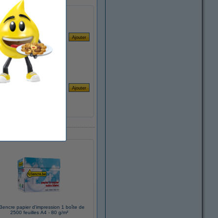
3encre papier d'impression 1 boîte de
2500 feuilles A4 - 80 g/m²