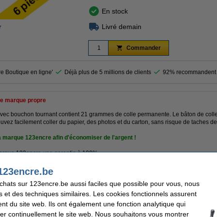
En stock
Livré demain
r
Commander
re Boutique en ligne'
Déjà plus de 5 millions de clients
92% recommandent 
e marque propre
vec bouchon tournant contient 21 grammes de colle permanente. Le bâton de colle
uvez facilement coller du papier, des photos et du carton, sans risque de taches de
a marque 123encre afin d'économiser de l'argent !
 marque 123encre une garantie à 100%.
123encre.be
achats sur 123encre.be aussi faciles que possible pour vous, nous
cre
Volume:
s et des techniques similaires. Les cookies fonctionnels assurent
 de colle
Fixation:
e(s)
Code produit:
nt du site web. Ils ont également une fonction analytique qui
er continuellement le site web. Nous souhaitons vous montrer