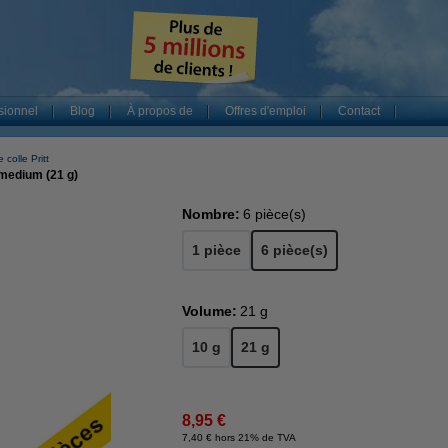
sionnel
Blog
À propos de
Offres d'emploi
Contact
 colle Pritt
 medium (21 g)
Nombre:
6 pièce(s)
1 pièce
6 pièce(s)
Volume:
21 g
10 g
21 g
8,95 €
7,40 € hors 21% de TVA