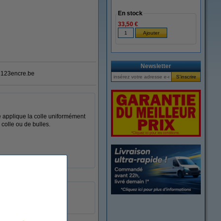
En stock
33,50 €
Newsletter
123encre.be
 applique la colle uniformément
 colle ou de bulles.
21 g
permanent
300567