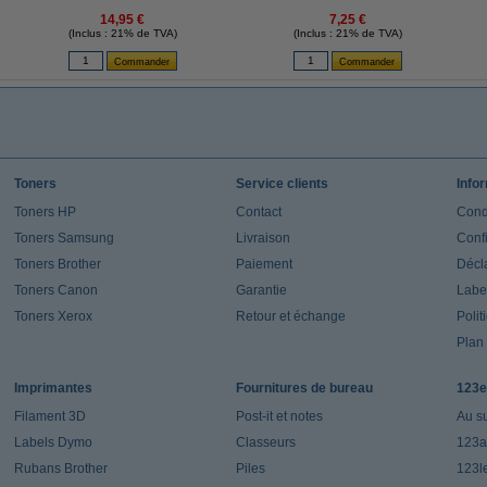
14,95 €
7,25 €
(Inclus : 21% de TVA)
(Inclus : 21% de TVA)
Toners
Service clients
Info
Toners HP
Contact
Cond
Toners Samsung
Livraison
Confi
Toners Brother
Paiement
Décla
Toners Canon
Garantie
Label
Toners Xerox
Retour et échange
Polit
Plan 
Imprimantes
Fournitures de bureau
123e
Filament 3D
Post-it et notes
Au s
Labels Dymo
Classeurs
123a
Rubans Brother
Piles
123l