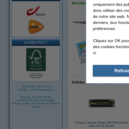
Bon plan : commandez également
uniquement des publ
donc utiliser des co
de notre site web. 
123encre ciseaux
derniers, leur fonc
4,25 €
préférences.
Cliquez sur OK pou
Certifié FSC® :
des cookies fonction
123encre papier d'
ci.
7,25 €
Refuse
Articles populaires auprès des cli
Evaluation des clients
8.8
/
10
-
1.799 évaluations
This site is protected by
reCAPTCHA and the Google
Privacy Policy
and
Terms of Service
apply.
123accu Xtreme Power MN1500 Penlite
piles AA 24 pièces