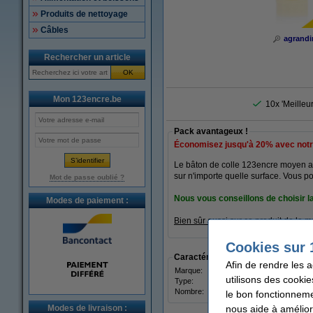
Produits de nettoyage
Câbles
agrandi
Rechercher un article
OK
Mon 123encre.be
10x 'Meilleu
Pack avantageux !
Économisez jusqu'à
20%
avec notr
Le bâton de colle 123encre moyen a
sur n'importe quelle surface. Vous po
Mot de passe oublié ?
Nous vous conseillons de choisir l
Modes de paiement :
Bien sûr aussi sur ce produit de la
Cookies sur 
Caractéristiques
Afin de rendre les 
Marque:
123en
utilisons des cookie
Type:
bâton
Nombre:
6 pièc
le bon fonctionneme
nous aide à amélior
Modes de livraison :