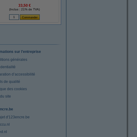
33,50 €
(Inclus : 21% de TVA)
rmations sur l'entreprise
itions générales
dentialité
ration d’accessibilité
s de qualité
ique des cookies
du site
ncre.be
ujet d'123encre.be
ccu.nl
ed.nl