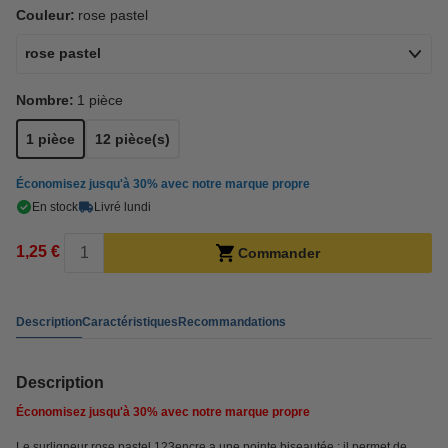
Couleur:
rose pastel
rose pastel
Nombre:
1 pièce
1 pièce
12 pièce(s)
Économisez jusqu'à
30%
avec notre marque propre
En stock
Livré lundi
1,25 €
Commander
Description
Caractéristiques
Recommandations
Description
Économisez jusqu'à
30%
avec notre marque propre
Le surligneur rose pastel 123encre a une pointe biseautée ; il permet de