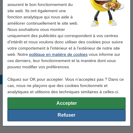
assurent le bon fonctionnement du
Rechargeable:
non
site web. Ils ont également une
fonction analytique qui nous aide à
Nombre:
1 pièce
améliorer continuellement le site web.
Nous souhaitons vous montrer
Pack avantageux ! 10+2 gratuit
uniquement des publicités qui correspondent à vos centres
d'intérêt et nous voulons donc utiliser des cookies pour suivre
Offre : 12x 123encre surligneur - rose pastel
votre comportement à l'intérieur et à l'extérieur de notre site
12,50 €
web. Notre
politique en matière de cookies
vous informe sur
ces derniers, leur fonctionnement et la manière dont vous
pouvez modifier vos préférences.
Cliquez sur OK pour accepter. Vous n’acceptez pas ? Dans ce
Produits populaires
cas, nous ne plaçons que des cookies fonctionnels et
analytiques et utilisons des techniques similaires à celles-ci.
Accepter
Refuser