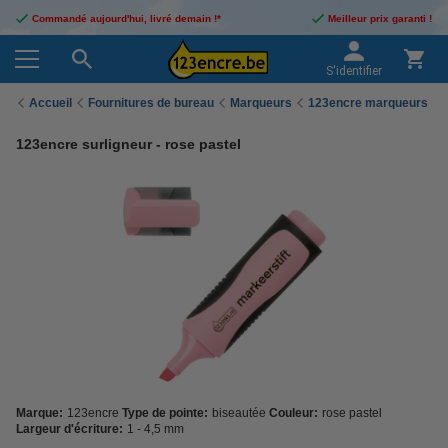
Commandé aujourd'hui, livré demain !*
Meilleur prix garanti !
S'identifier
Accueil
Fournitures de bureau
Marqueurs
123encre marqueurs
123encre surligneur - rose pastel
Marque:
123encre
Type de pointe:
biseautée
Couleur:
rose pastel
Largeur d'écriture:
1 - 4,5 mm