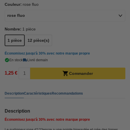
Couleur:
rose fluo
rose fluo
Nombre:
1 pièce
1 pièce
12 pièce(s)
Économisez jusqu'à
30%
avec notre marque propre
En stock
Livré demain
1,25 €
Commander
Description
Caractéristiques
Recommandations
Description
Économisez jusqu'à
30%
avec notre marque propre
Le surligneur rose d'123encre a une pointe biseautée et crée des lignes