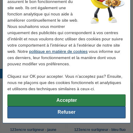
assurent le bon fonctionnement du
Rechargeable:
non
site web. Ils ont également une
Nombre:
1 pièce
fonction analytique qui nous aide à
améliorer continuellement le site web.
Nous souhaitons vous montrer
Pack avantageux ! 10+2 gratuit
uniquement des publicités qui correspondent à vos centres
d'intérêt et nous voulons donc utiliser des cookies pour suivre
Offre : 12x 123encre surligneur - rose
votre comportement à l'intérieur et à l'extérieur de notre site
12,50 €
web. Notre
politique en matière de cookies
vous informe sur
ces derniers, leur fonctionnement et la manière dont vous
pouvez modifier vos préférences.
Produits populaires
Cliquez sur OK pour accepter. Vous n’acceptez pas? Ensuite,
nous ne plaçons que des cookies fonctionnels et analytiques
et utilisons des techniques similaires à ceux-ci.
Accepter
Refuser
123encre surligneur - jaune
123encre surligneur - bleu fluo