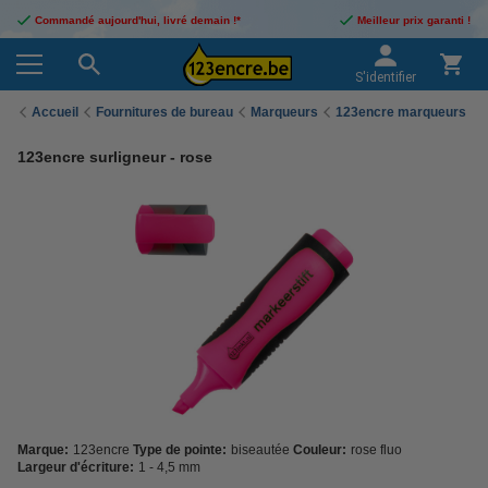
Commandé aujourd'hui, livré demain !*
Meilleur prix garanti !
S'identifier
Accueil
Fournitures de bureau
Marqueurs
123encre marqueurs
123encre surligneur - rose
Marque:
123encre
Type de pointe:
biseautée
Couleur:
rose fluo
Largeur d'écriture:
1 - 4,5 mm